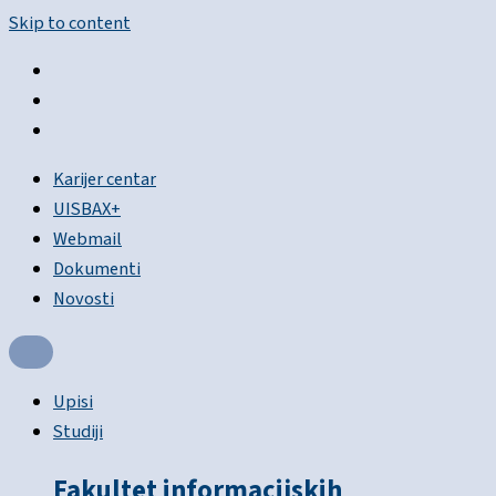
Skip to content
Karijer centar
UISBAX+
Webmail
Dokumenti
Novosti
Upisi
Studiji
Fakultet informacijskih