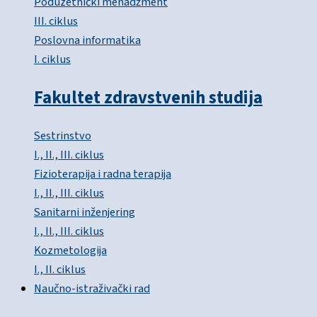
Poduzetnički menadžment
III. ciklus
Poslovna informatika
I. ciklus
Fakultet zdravstvenih studija
Sestrinstvo
I., II., III. ciklus
Fizioterapija i radna terapija
I., II., III. ciklus
Sanitarni inženjering
I., II., III. ciklus
Kozmetologija
I., II. ciklus
Naučno-istraživački rad