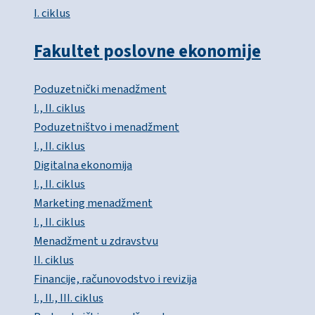
I. ciklus
Fakultet poslovne ekonomije
Poduzetnički menadžment
I., II. ciklus
Poduzetništvo i menadžment
I., II. ciklus
Digitalna ekonomija
I., II. ciklus
Marketing menadžment
I., II. ciklus
Menadžment u zdravstvu
II. ciklus
Financije, računovodstvo i revizija
I., II., III. ciklus