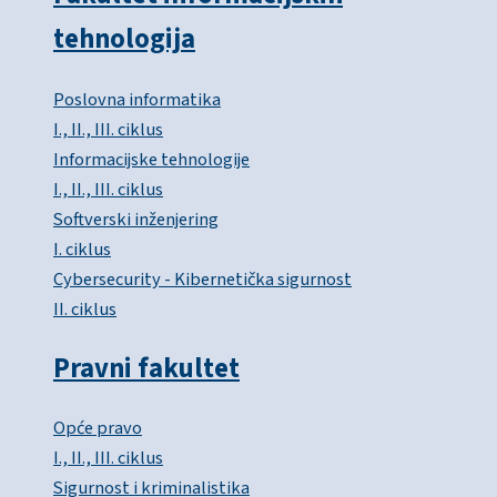
tehnologija
Poslovna informatika
I., II., III. ciklus
Informacijske tehnologije
I., II., III. ciklus
Softverski inženjering
I. ciklus
Cybersecurity - Kibernetička sigurnost
II. ciklus
Pravni fakultet
Opće pravo
I., II., III. ciklus
Sigurnost i kriminalistika