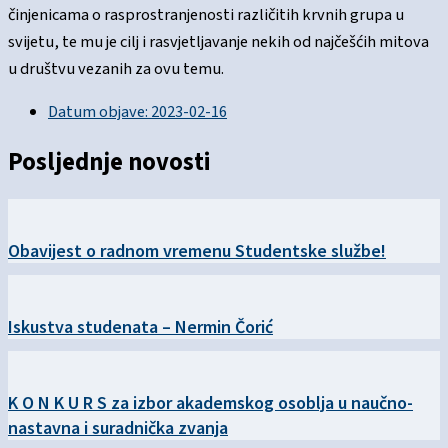
činjenicama o rasprostranjenosti različitih krvnih grupa u
svijetu, te mu je cilj i rasvjetljavanje nekih od najčešćih mitova
u društvu vezanih za ovu temu.
Datum objave:
2023-02-16
Posljednje novosti
Obavijest o radnom vremenu Studentske službe!
Iskustva studenata – Nermin Čorić
K O N K U R S za izbor akademskog osoblja u naučno-
nastavna i suradnička zvanja