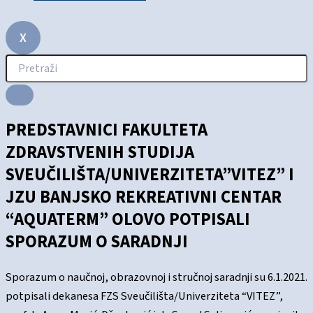
X
PREDSTAVNICI FAKULTETA
ZDRAVSTVENIH STUDIJA
SVEUČILIŠTA/UNIVERZITETA”VITEZ” I
JZU BANJSKO REKREATIVNI CENTAR
“AQUATERM” OLOVO POTPISALI
SPORAZUM O SARADNJI
Sporazum o naučnoj, obrazovnoj i stručnoj saradnji su 6.1.2021.
potpisali dekanesa FZS Sveučilišta/Univerziteta “VITEZ”,