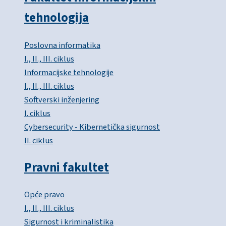
tehnologija
Poslovna informatika
I., II., III. ciklus
Informacijske tehnologije
I., II., III. ciklus
Softverski inženjering
I. ciklus
Cybersecurity - Kibernetička sigurnost
II. ciklus
Pravni fakultet
Opće pravo
I., II., III. ciklus
Sigurnost i kriminalistika