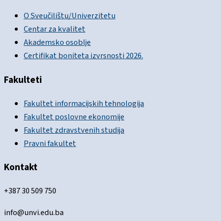
O Sveučilištu/Univerzitetu
Centar za kvalitet
Akademsko osoblje
Certifikat boniteta izvrsnosti 2026.
Fakulteti
Fakultet informacijskih tehnologija
Fakultet poslovne ekonomije
Fakultet zdravstvenih studija
Pravni fakultet
Kontakt
+387 30 509 750
info@unvi.edu.ba