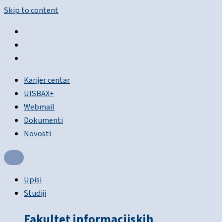
Skip to content
Karijer centar
UISBAX+
Webmail
Dokumenti
Novosti
Upisi
Studiji
Fakultet informacijskih