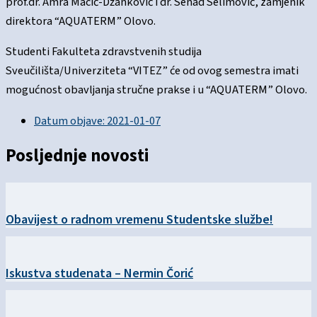
prof.dr. Amra Macić-Džanković i dr. Senad Selimović, zamjenik
direktora “AQUATERM” Olovo.
Studenti Fakulteta zdravstvenih studija
Sveučilišta/Univerziteta “VITEZ” će od ovog semestra imati
mogućnost obavljanja stručne prakse i u “AQUATERM” Olovo.
Datum objave:
2021-01-07
Posljednje novosti
Obavijest o radnom vremenu Studentske službe!
Iskustva studenata – Nermin Čorić