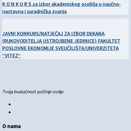
K O N K U R S za izbor akademskog osoblja u naučno-
nastavna i suradnička zvanja
JAVNI KONKURS/NATJEČAJ ZA IZBOR DEKANA
(RUKOVODITELJA USTROJBENE JEDINICE) FAKULTET
POSLOVNE EKONOMIJE SVEUČILIŠTA/UNIVERZITETA
“VITEZ“
Tvoja budućnost počinje ovdje.
O nama