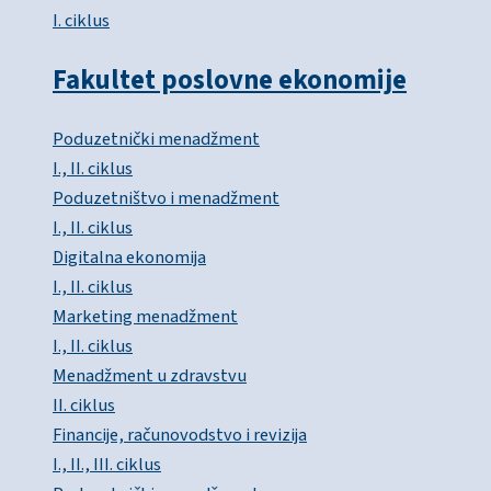
I. ciklus
Fakultet poslovne ekonomije
Poduzetnički menadžment
I., II. ciklus
Poduzetništvo i menadžment
I., II. ciklus
Digitalna ekonomija
I., II. ciklus
Marketing menadžment
I., II. ciklus
Menadžment u zdravstvu
II. ciklus
Financije, računovodstvo i revizija
I., II., III. ciklus