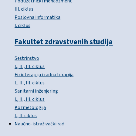
Poduzetnički menadžment
III. ciklus
Poslovna informatika
I. ciklus
Fakultet zdravstvenih studija
Sestrinstvo
I., II., III. ciklus
Fizioterapija i radna terapija
I., II., III. ciklus
Sanitarni inženjering
I., II., III. ciklus
Kozmetologija
I., II. ciklus
Naučno-istraživački rad