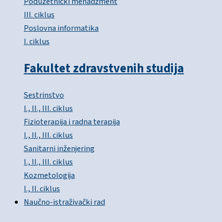
Poduzetnički menadžment
III. ciklus
Poslovna informatika
I. ciklus
Fakultet zdravstvenih studija
Sestrinstvo
I., II., III. ciklus
Fizioterapija i radna terapija
I., II., III. ciklus
Sanitarni inženjering
I., II., III. ciklus
Kozmetologija
I., II. ciklus
Naučno-istraživački rad