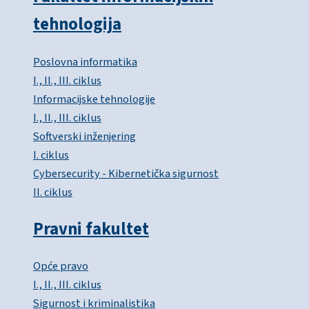
tehnologija
Poslovna informatika
I., II., III. ciklus
Informacijske tehnologije
I., II., III. ciklus
Softverski inženjering
I. ciklus
Cybersecurity - Kibernetička sigurnost
II. ciklus
Pravni fakultet
Opće pravo
I., II., III. ciklus
Sigurnost i kriminalistika