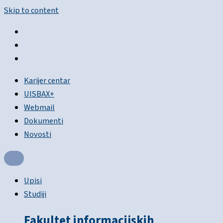
Skip to content
Karijer centar
UISBAX+
Webmail
Dokumenti
Novosti
Upisi
Studiji
Fakultet informacijskih