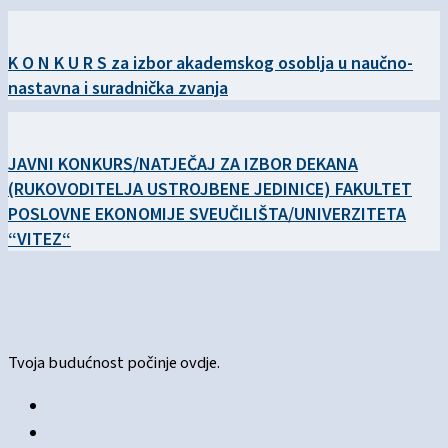
K O N K U R S za izbor akademskog osoblja u naučno-
nastavna i suradnička zvanja
JAVNI KONKURS/NATJEČAJ ZA IZBOR DEKANA
(RUKOVODITELJA USTROJBENE JEDINICE) FAKULTET
POSLOVNE EKONOMIJE SVEUČILIŠTA/UNIVERZITETA
“VITEZ“
Tvoja budućnost počinje ovdje.