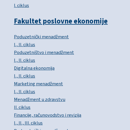
I. ciklus
Fakultet poslovne ekonomije
Poduzetnički menadžment
I., II. ciklus
Poduzetništvo i menadžment
I., II. ciklus
Digitalna ekonomija
I., II. ciklus
Marketing menadžment
I., II. ciklus
Menadžment u zdravstvu
II. ciklus
Financije, računovodstvo i revizija
I., II., III. ciklus