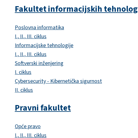
Fakultet informacijskih tehnolog
Poslovna informatika
I., II., III. ciklus
Informacijske tehnologije
I., II., III. ciklus
Softverski inženjering
I. ciklus
Cybersecurity - Kibernetička sigurnost
II. ciklus
Pravni fakultet
Opće pravo
I., II., III. ciklus