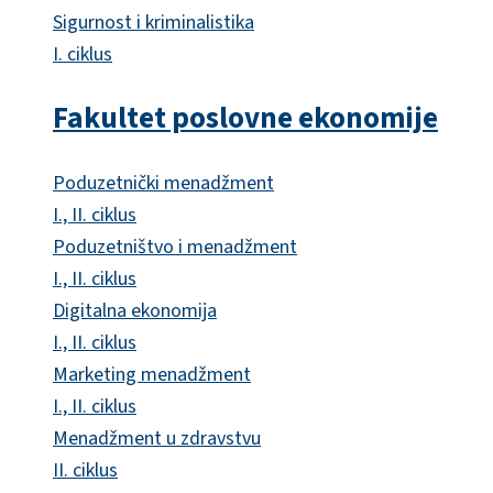
Sigurnost i kriminalistika
I. ciklus
Fakultet poslovne ekonomije
Poduzetnički menadžment
I., II. ciklus
Poduzetništvo i menadžment
I., II. ciklus
Digitalna ekonomija
I., II. ciklus
Marketing menadžment
I., II. ciklus
Menadžment u zdravstvu
II. ciklus