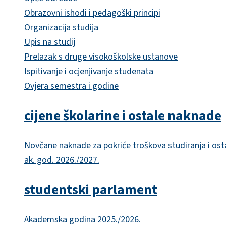
Obrazovni ishodi i pedagoški principi
Organizacija studija
Upis na studij
Prelazak s druge visokoškolske ustanove
Ispitivanje i ocjenjivanje studenata
Ovjera semestra i godine
cijene školarine i ostale naknade
Novčane naknade za pokriće troškova studiranja i ost
ak. god. 2026./2027.
studentski parlament
Akademska godina 2025./2026.