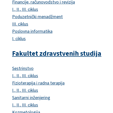
Financije, računovodstvo i revizija
I., II., III. ciklus
Poduzetnički menadžment
III. ciklus
Poslovna informatika
I. ciklus
Fakultet zdravstvenih studija
Sestrinstvo
I., II., III. ciklus
Fizioterapija i radna terapija
I., II., III. ciklus
Sanitarni inženjering
I., II., III. ciklus
Kozmetologija