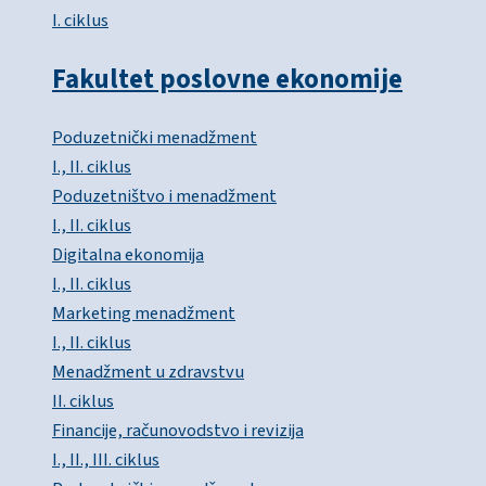
I. ciklus
Fakultet poslovne ekonomije
Poduzetnički menadžment
I., II. ciklus
Poduzetništvo i menadžment
I., II. ciklus
Digitalna ekonomija
I., II. ciklus
Marketing menadžment
I., II. ciklus
Menadžment u zdravstvu
II. ciklus
Financije, računovodstvo i revizija
I., II., III. ciklus