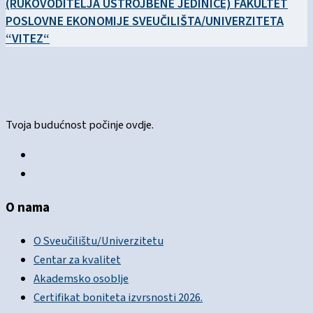
(RUKOVODITELJA USTROJBENE JEDINICE) FAKULTET
POSLOVNE EKONOMIJE SVEUČILIŠTA/UNIVERZITETA
“VITEZ“
Tvoja budućnost počinje ovdje.
O nama
O Sveučilištu/Univerzitetu
Centar za kvalitet
Akademsko osoblje
Certifikat boniteta izvrsnosti 2026.