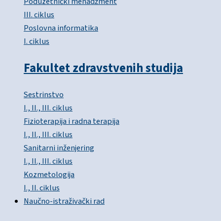
Poduzetnički menadžment
III. ciklus
Poslovna informatika
I. ciklus
Fakultet zdravstvenih studija
Sestrinstvo
I., II., III. ciklus
Fizioterapija i radna terapija
I., II., III. ciklus
Sanitarni inženjering
I., II., III. ciklus
Kozmetologija
I., II. ciklus
Naučno-istraživački rad