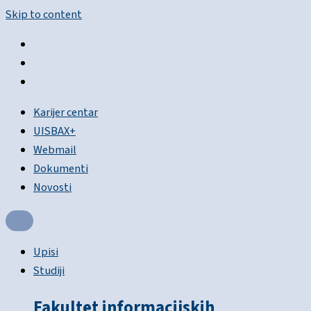
Skip to content
Karijer centar
UISBAX+
Webmail
Dokumenti
Novosti
Upisi
Studiji
Fakultet informacijskih