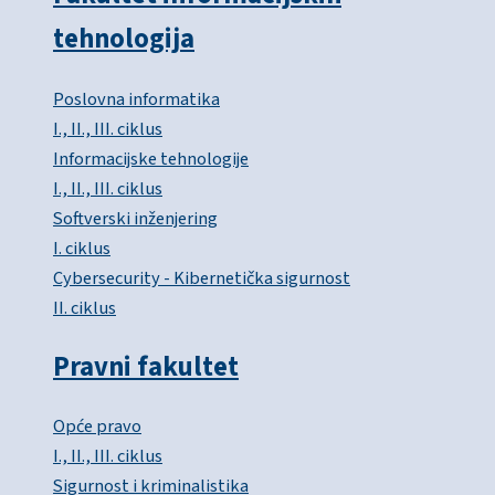
tehnologija
Poslovna informatika
I., II., III. ciklus
Informacijske tehnologije
I., II., III. ciklus
Softverski inženjering
I. ciklus
Cybersecurity - Kibernetička sigurnost
II. ciklus
Pravni fakultet
Opće pravo
I., II., III. ciklus
Sigurnost i kriminalistika