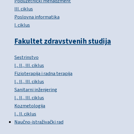
Poduzetnički menadžment
III. ciklus
Poslovna informatika
I. ciklus
Fakultet zdravstvenih studija
Sestrinstvo
I., II., III. ciklus
Fizioterapija i radna terapija
I., II., III. ciklus
Sanitarni inženjering
I., II., III. ciklus
Kozmetologija
I., II. ciklus
Naučno-istraživački rad