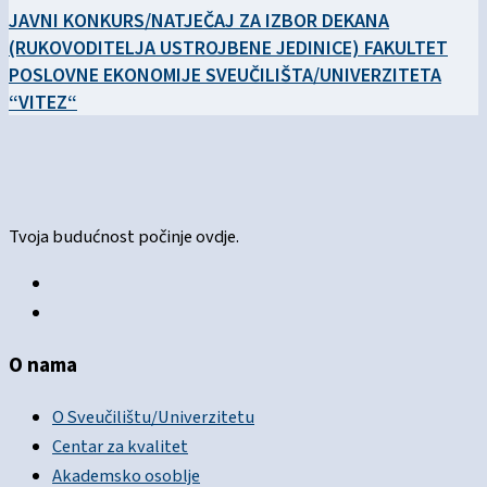
JAVNI KONKURS/NATJEČAJ ZA IZBOR DEKANA
(RUKOVODITELJA USTROJBENE JEDINICE) FAKULTET
POSLOVNE EKONOMIJE SVEUČILIŠTA/UNIVERZITETA
“VITEZ“
Tvoja budućnost počinje ovdje.
O nama
O Sveučilištu/Univerzitetu
Centar za kvalitet
Akademsko osoblje