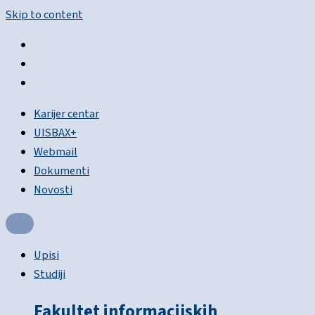
Skip to content
Karijer centar
UISBAX+
Webmail
Dokumenti
Novosti
Upisi
Studiji
Fakultet informacijskih