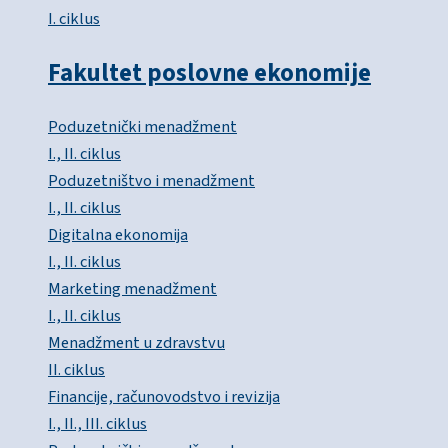
I. ciklus
Fakultet poslovne ekonomije
Poduzetnički menadžment
I., II. ciklus
Poduzetništvo i menadžment
I., II. ciklus
Digitalna ekonomija
I., II. ciklus
Marketing menadžment
I., II. ciklus
Menadžment u zdravstvu
II. ciklus
Financije, računovodstvo i revizija
I., II., III. ciklus