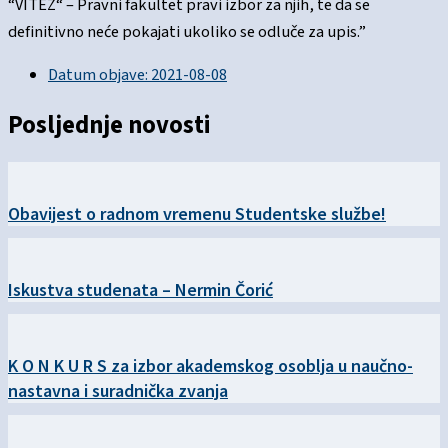
“VITEZ“ – Pravni fakultet pravi izbor za njih, te da se
definitivno neće pokajati ukoliko se odluče za upis.”
Datum objave:
2021-08-08
Posljednje novosti
Obavijest o radnom vremenu Studentske službe!
Iskustva studenata – Nermin Čorić
K O N K U R S za izbor akademskog osoblja u naučno-
nastavna i suradnička zvanja