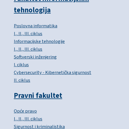
tehnologija
Poslovna informatika
I., II., III. ciklus
Informacijske tehnologije
I., II., III. ciklus
Softverski inženjering
I. ciklus
Cybersecurity - Kibernetička sigurnost
II. ciklus
Pravni fakultet
Opće pravo
I., II., III. ciklus
Sigurnost i kriminalistika