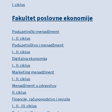
I. ciklus
Fakultet poslovne ekonomije
Poduzetnički menadžment
I., II. ciklus
Poduzetništvo i menadžment
I., II. ciklus
Digitalna ekonomija
I., II. ciklus
Marketing menadžment
I., II. ciklus
Menadžment u zdravstvu
II. ciklus
Financije, računovodstvo i revizija
I., II., III. ciklus