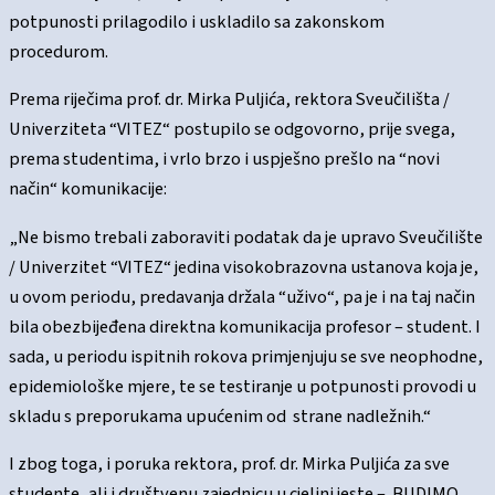
potpunosti prilagodilo i uskladilo sa zakonskom
procedurom.
Prema riječima prof. dr. Mirka Puljića, rektora Sveučilišta /
Univerziteta “VITEZ“ postupilo se odgovorno, prije svega,
prema studentima, i vrlo brzo i uspješno prešlo na “novi
način“ komunikacije:
„Ne bismo trebali zaboraviti podatak da je upravo Sveučilište
/ Univerzitet “VITEZ“ jedina visokobrazovna ustanova koja je,
u ovom periodu, predavanja držala “uživo“, pa je i na taj način
bila obezbijeđena direktna komunikacija profesor – student. I
sada, u periodu ispitnih rokova primjenjuju se sve neophodne,
epidemiološke mjere, te se testiranje u potpunosti provodi u
skladu s preporukama upućenim od strane nadležnih.“
I zbog toga, i poruka rektora, prof. dr. Mirka Puljića za sve
studente, ali i društvenu zajednicu u cjelini jeste – BUDIMO