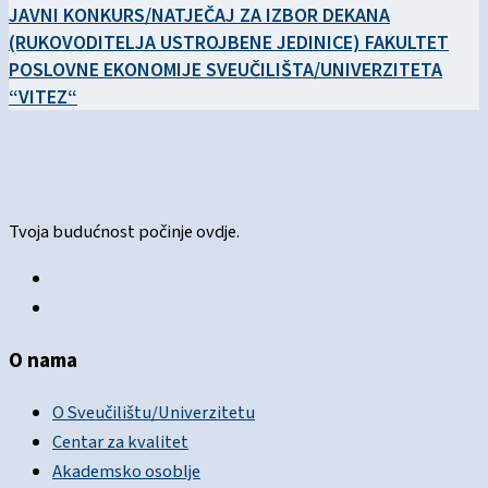
JAVNI KONKURS/NATJEČAJ ZA IZBOR DEKANA
(RUKOVODITELJA USTROJBENE JEDINICE) FAKULTET
POSLOVNE EKONOMIJE SVEUČILIŠTA/UNIVERZITETA
“VITEZ“
Tvoja budućnost počinje ovdje.
O nama
O Sveučilištu/Univerzitetu
Centar za kvalitet
Akademsko osoblje