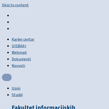
Skip to content
Karijer centar
UISBAX+
Webmail
Dokumenti
Novosti
Upisi
Studiji
Fakultet informacijskih