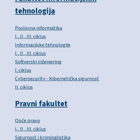
tehnologija
Poslovna informatika
I., II., III. ciklus
Informacijske tehnologije
I., II., III. ciklus
Softverski inženjering
I. ciklus
Cybersecurity - Kibernetička sigurnost
II. ciklus
Pravni fakultet
Opće pravo
I., II., III. ciklus
Sigurnost i kriminalistika