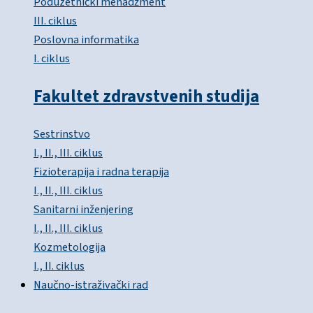
Poduzetnički menadžment
III. ciklus
Poslovna informatika
I. ciklus
Fakultet zdravstvenih studija
Sestrinstvo
I., II., III. ciklus
Fizioterapija i radna terapija
I., II., III. ciklus
Sanitarni inženjering
I., II., III. ciklus
Kozmetologija
I., II. ciklus
Naučno-istraživački rad