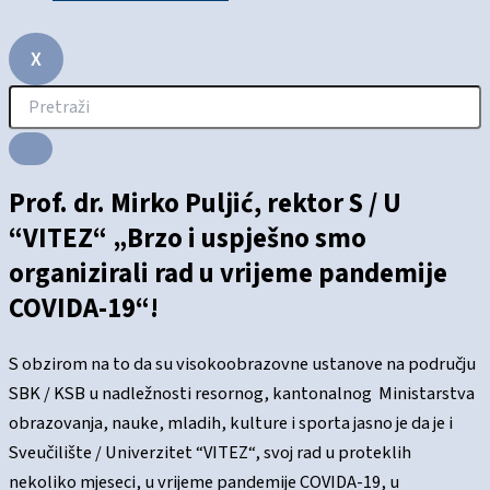
X
Prof. dr. Mirko Puljić, rektor S / U
“VITEZ“ „Brzo i uspješno smo
organizirali rad u vrijeme pandemije
COVIDA-19“!
S obzirom na to da su visokoobrazovne ustanove na području
SBK / KSB u nadležnosti resornog, kantonalnog Ministarstva
obrazovanja, nauke, mladih, kulture i sporta jasno je da je i
Sveučilište / Univerzitet “VITEZ“, svoj rad u proteklih
nekoliko mjeseci, u vrijeme pandemije COVIDA-19, u