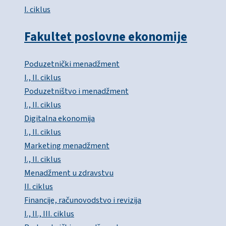
I. ciklus
Fakultet poslovne ekonomije
Poduzetnički menadžment
I., II. ciklus
Poduzetništvo i menadžment
I., II. ciklus
Digitalna ekonomija
I., II. ciklus
Marketing menadžment
I., II. ciklus
Menadžment u zdravstvu
II. ciklus
Financije, računovodstvo i revizija
I., II., III. ciklus