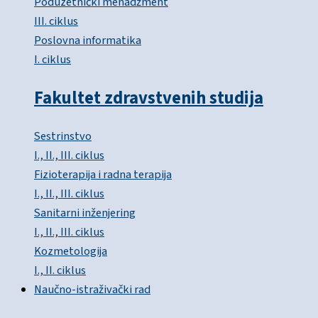
Poduzetnički menadžment
III. ciklus
Poslovna informatika
I. ciklus
Fakultet zdravstvenih studija
Sestrinstvo
I., II., III. ciklus
Fizioterapija i radna terapija
I., II., III. ciklus
Sanitarni inženjering
I., II., III. ciklus
Kozmetologija
I., II. ciklus
Naučno-istraživački rad