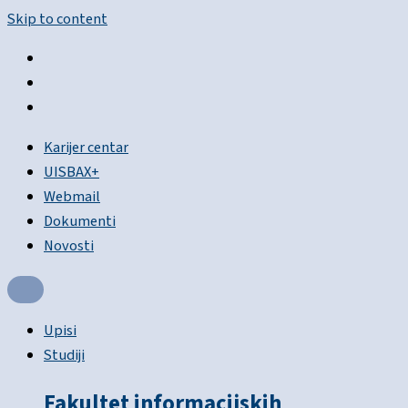
Skip to content
Karijer centar
UISBAX+
Webmail
Dokumenti
Novosti
Upisi
Studiji
Fakultet informacijskih