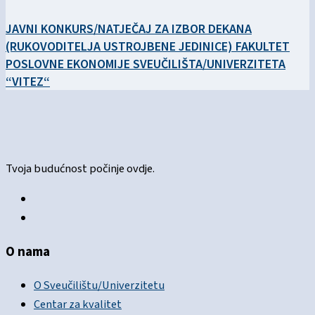
JAVNI KONKURS/NATJEČAJ ZA IZBOR DEKANA
(RUKOVODITELJA USTROJBENE JEDINICE) FAKULTET
POSLOVNE EKONOMIJE SVEUČILIŠTA/UNIVERZITETA
“VITEZ“
Tvoja budućnost počinje ovdje.
O nama
O Sveučilištu/Univerzitetu
Centar za kvalitet