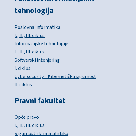
tehnologija
Poslovna informatika
I., II., III. ciklus
Informacijske tehnologije
I., II., III. ciklus
Softverski inženjering
I. ciklus
Cybersecurity - Kibernetička sigurnost
II. ciklus
Pravni fakultet
Opće pravo
I., II., III. ciklus
Sigurnost i kriminalistika