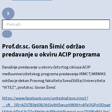
X
Prof.dr.sc. Goran Šimić održao
predavanje u okviru ACIP programa
Današnje predavanje u okviru četvrtog ciklusa ACIP
međuuniverzitetskog programa predavanja IRMCT/MRMKS
održao je dekan Pravnog fakulteta Sveučilišta/Univerziteta
“VITEZ”, prof.dr.sc. Goran Šimić
https://www.facebook.com/unitednations.irmct?
__cft__[0]=AZV7B3g938JYcGiv9HDwvpHWXfrly4FkQGPvf3Osa
tXdnkzVDxA2kZOvAYgVgubXBhrbHPyemaLnupZSI0BaBAlJbnT