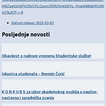
jH6ZpgtsOgPhZjArCFLr1aunJSYXUUrkbEQu_QvwkN8dbKQzKX
UC%2CP-y-R
Datum objave:
2023-03-02
Posljednje novosti
Obavijest o radnom vremenu Studentske službe!
Iskustva studenata – Nermin Čorić
K O N K U R S za izbor akademskog osoblja u naučno-
nastavna i suradnička zvanja