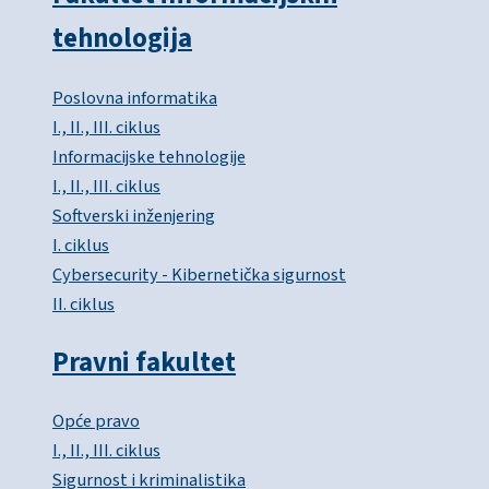
tehnologija
Poslovna informatika
I., II., III. ciklus
Informacijske tehnologije
I., II., III. ciklus
Softverski inženjering
I. ciklus
Cybersecurity - Kibernetička sigurnost
II. ciklus
Pravni fakultet
Opće pravo
I., II., III. ciklus
Sigurnost i kriminalistika