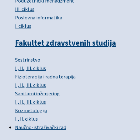
Poduzetnički menadžment
III. ciklus
Poslovna informatika
I. ciklus
Fakultet zdravstvenih studija
Sestrinstvo
I., II., III. ciklus
Fizioterapija i radna terapija
I., II., III. ciklus
Sanitarni inženjering
I., II., III. ciklus
Kozmetologija
I., II. ciklus
Naučno-istraživački rad