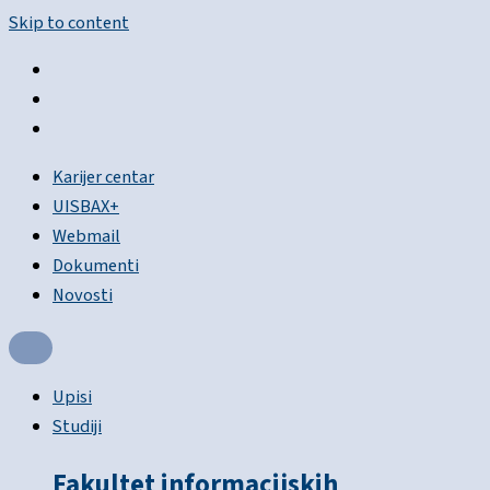
Skip to content
Karijer centar
UISBAX+
Webmail
Dokumenti
Novosti
Upisi
Studiji
Fakultet informacijskih