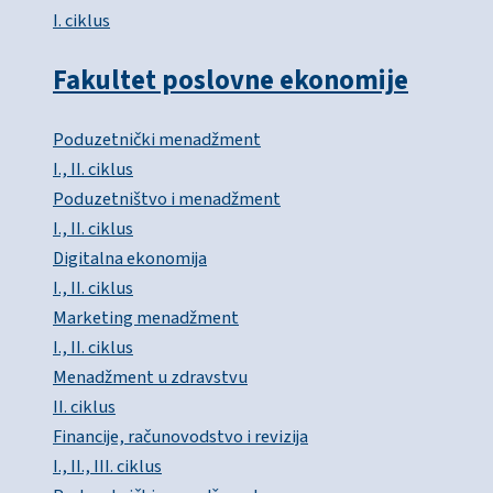
I. ciklus
Fakultet poslovne ekonomije
Poduzetnički menadžment
I., II. ciklus
Poduzetništvo i menadžment
I., II. ciklus
Digitalna ekonomija
I., II. ciklus
Marketing menadžment
I., II. ciklus
Menadžment u zdravstvu
II. ciklus
Financije, računovodstvo i revizija
I., II., III. ciklus