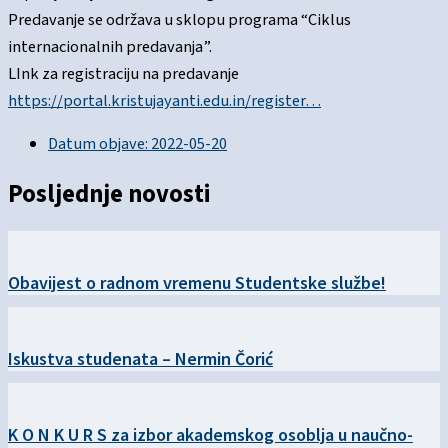
Predavanje se održava u sklopu programa “Ciklus
internacionalnih predavanja”.
LInk za registraciju na predavanje
https://portal.kristujayanti.edu.in/register…
Datum objave:
2022-05-20
Posljednje novosti
Obavijest o radnom vremenu Studentske službe!
Iskustva studenata – Nermin Čorić
K O N K U R S za izbor akademskog osoblja u naučno-