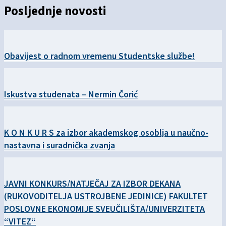
Posljednje novosti
Obavijest o radnom vremenu Studentske službe!
Iskustva studenata – Nermin Čorić
K O N K U R S za izbor akademskog osoblja u naučno-
nastavna i suradnička zvanja
JAVNI KONKURS/NATJEČAJ ZA IZBOR DEKANA
(RUKOVODITELJA USTROJBENE JEDINICE) FAKULTET
POSLOVNE EKONOMIJE SVEUČILIŠTA/UNIVERZITETA
“VITEZ“