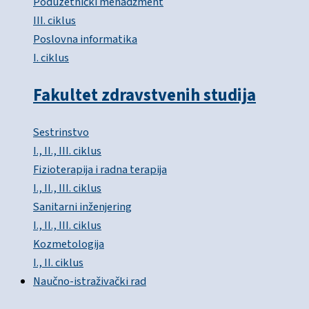
Poduzetnički menadžment
III. ciklus
Poslovna informatika
I. ciklus
Fakultet zdravstvenih studija
Sestrinstvo
I., II., III. ciklus
Fizioterapija i radna terapija
I., II., III. ciklus
Sanitarni inženjering
I., II., III. ciklus
Kozmetologija
I., II. ciklus
Naučno-istraživački rad