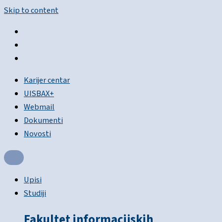
Skip to content
Karijer centar
UISBAX+
Webmail
Dokumenti
Novosti
Upisi
Studiji
Fakultet informacijskih