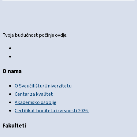
Tvoja budućnost počinje ovdje.
O nama
O Sveučilištu/Univerzitetu
Centar za kvalitet
Akademsko osoblje
Certifikat boniteta izvrsnosti 2026.
Fakulteti