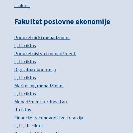
I. ciklus
Fakultet poslovne ekonomije
Poduzetnički menadžment
I., II. ciklus
Poduzetništvo i menadžment
I., II. ciklus
Digitalna ekonomija
I., II. ciklus
Marketing menadžment
I., II. ciklus
Menadžment u zdravstvu
II. ciklus
Financije, računovodstvo i revizija
I., II., III. ciklus