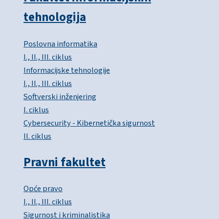
tehnologija
Poslovna informatika
I., II., III. ciklus
Informacijske tehnologije
I., II., III. ciklus
Softverski inženjering
I. ciklus
Cybersecurity - Kibernetička sigurnost
II. ciklus
Pravni fakultet
Opće pravo
I., II., III. ciklus
Sigurnost i kriminalistika