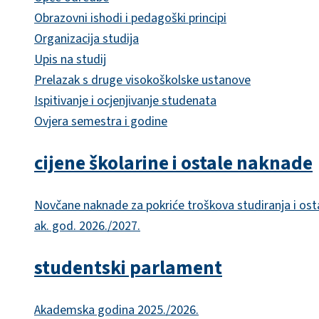
Obrazovni ishodi i pedagoški principi
Organizacija studija
Upis na studij
Prelazak s druge visokoškolske ustanove
Ispitivanje i ocjenjivanje studenata
Ovjera semestra i godine
cijene školarine i ostale naknade
Novčane naknade za pokriće troškova studiranja i ost
ak. god. 2026./2027.
studentski parlament
Akademska godina 2025./2026.