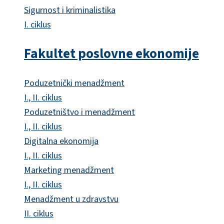
Sigurnost i kriminalistika
I. ciklus
Fakultet poslovne ekonomije
Poduzetnički menadžment
I., II. ciklus
Poduzetništvo i menadžment
I., II. ciklus
Digitalna ekonomija
I., II. ciklus
Marketing menadžment
I., II. ciklus
Menadžment u zdravstvu
II. ciklus