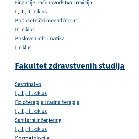
Financije, računovodstvo i revizija
I., II., III. ciklus
Poduzetnički menadžment
III. ciklus
Poslovna informatika
I. ciklus
Fakultet zdravstvenih studija
Sestrinstvo
I., II., III. ciklus
Fizioterapija i radna terapija
I., II., III. ciklus
Sanitarni inženjering
I., II., III. ciklus
Kozmetologija