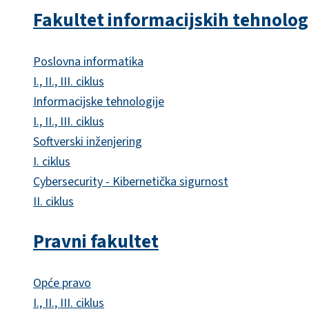
Fakultet informacijskih tehnolog
Poslovna informatika
I., II., III. ciklus
Informacijske tehnologije
I., II., III. ciklus
Softverski inženjering
I. ciklus
Cybersecurity - Kibernetička sigurnost
II. ciklus
Pravni fakultet
Opće pravo
I., II., III. ciklus