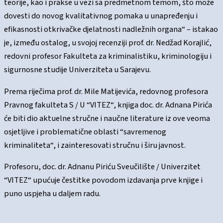
teorije, kao i prakse u vezi sa predmetnom temom, što može
dovesti do novog kvalitativnog pomaka u unapređenju i
efikasnosti otkrivačke djelatnosti nadležnih organa“ – istakao
je, između ostalog, u svojoj recenziji prof. dr. Nedžad Korajlić,
redovni profesor Fakulteta za kriminalistiku, kriminologiju i
sigurnosne studije Univerziteta u Sarajevu.
Prema riječima prof. dr. Mile Matijevića, redovnog profesora
Pravnog fakulteta S / U “VITEZ“, knjiga doc. dr. Adnana Pirića
će biti dio aktuelne stručne i naučne literature iz ove veoma
osjetljive i problematične oblasti “savremenog
kriminaliteta“, i zainteresovati stručnu i širu javnost.
Profesoru, doc. dr. Adnanu Piriću Sveučilište / Univerzitet
“VITEZ“ upućuje čestitke povodom izdavanja prve knjige i
puno uspjeha u daljem radu.