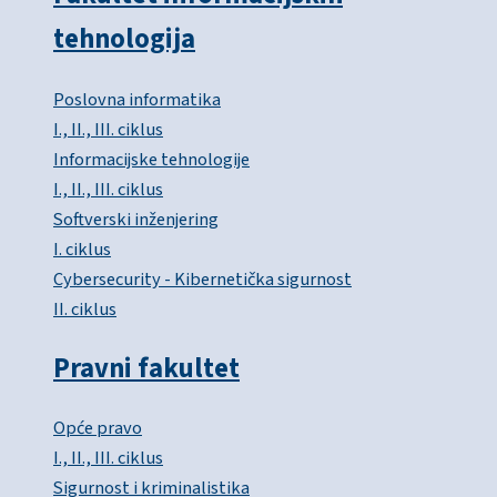
tehnologija
Poslovna informatika
I., II., III. ciklus
Informacijske tehnologije
I., II., III. ciklus
Softverski inženjering
I. ciklus
Cybersecurity - Kibernetička sigurnost
II. ciklus
Pravni fakultet
Opće pravo
I., II., III. ciklus
Sigurnost i kriminalistika