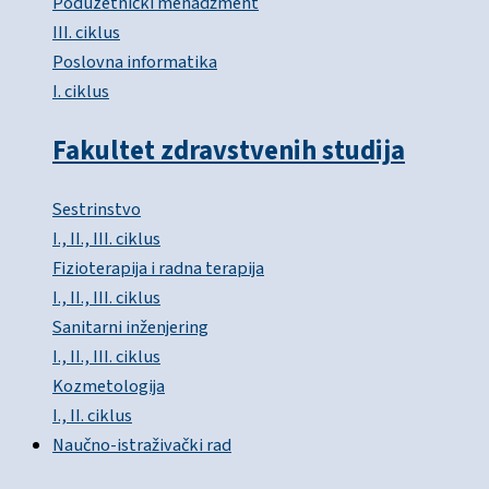
Poduzetnički menadžment
III. ciklus
Poslovna informatika
I. ciklus
Fakultet zdravstvenih studija
Sestrinstvo
I., II., III. ciklus
Fizioterapija i radna terapija
I., II., III. ciklus
Sanitarni inženjering
I., II., III. ciklus
Kozmetologija
I., II. ciklus
Naučno-istraživački rad