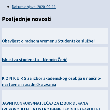
Datum objave:
2020-09-11
Posljednje novosti
Obavijest o radnom vremenu Studentske službe!
Iskustva studenata – Nermin Čorić
K O N K U R S za izbor akademskog osoblja u naučno-
nastavna i suradnička zvanja
JAVNI KONKURS/NATJEČAJ ZA IZBOR DEKANA
(RUKOVODITELJA USTROJBENE JEDINICE) FAKULTET