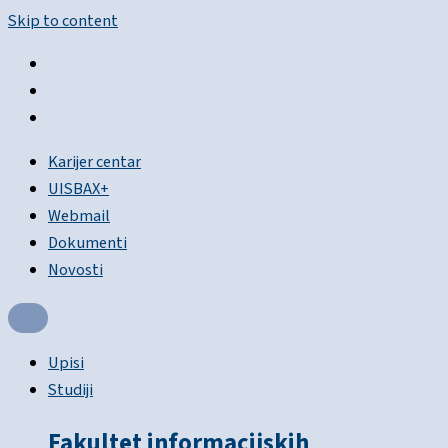
Skip to content
Karijer centar
UISBAX+
Webmail
Dokumenti
Novosti
Upisi
Studiji
Fakultet informacijskih