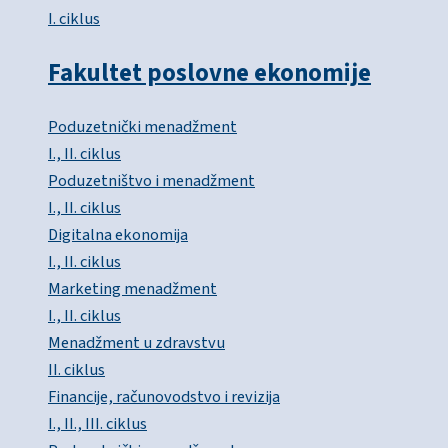
I. ciklus
Fakultet poslovne ekonomije
Poduzetnički menadžment
I., II. ciklus
Poduzetništvo i menadžment
I., II. ciklus
Digitalna ekonomija
I., II. ciklus
Marketing menadžment
I., II. ciklus
Menadžment u zdravstvu
II. ciklus
Financije, računovodstvo i revizija
I., II., III. ciklus