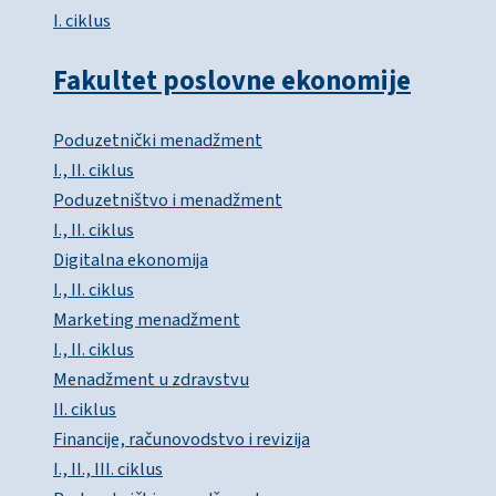
I. ciklus
Fakultet poslovne ekonomije
Poduzetnički menadžment
I., II. ciklus
Poduzetništvo i menadžment
I., II. ciklus
Digitalna ekonomija
I., II. ciklus
Marketing menadžment
I., II. ciklus
Menadžment u zdravstvu
II. ciklus
Financije, računovodstvo i revizija
I., II., III. ciklus