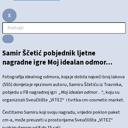
X
Samir Ščetić pobjednik ljetne
nagradne igre Moj idealan odmor…
Fotografija idealnog odmora, koja je dobila najveći broj lakova
(555) donijela je njezinom autoru, Samiru Ščetiću iz Travnika,
pobjedu u FB nagradnoj igri „
Moj idealan odmor
…“, koju su
organizirali Sveučilište „VITEZ“ i tvrtka cm-cosmetic market.
Čestitamo Samiru koji svoju nagradu, vrijedni poklon paket
cm-a, može preuzeti u prostorijama Sveučilišta „VITEZ“
svakim danom od 8 do 15 sati.