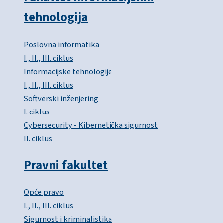
tehnologija
Poslovna informatika
I., II., III. ciklus
Informacijske tehnologije
I., II., III. ciklus
Softverski inženjering
I. ciklus
Cybersecurity - Kibernetička sigurnost
II. ciklus
Pravni fakultet
Opće pravo
I., II., III. ciklus
Sigurnost i kriminalistika