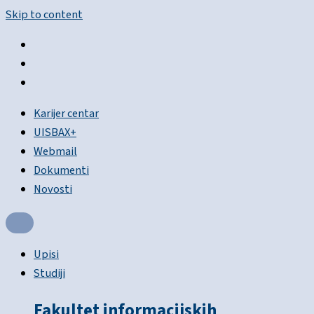
Skip to content
Karijer centar
UISBAX+
Webmail
Dokumenti
Novosti
Upisi
Studiji
Fakultet informacijskih