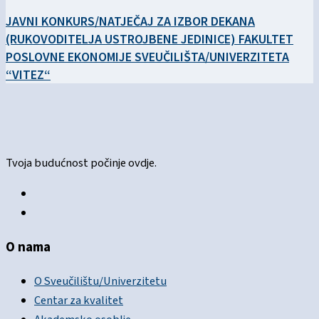
JAVNI KONKURS/NATJEČAJ ZA IZBOR DEKANA
(RUKOVODITELJA USTROJBENE JEDINICE) FAKULTET
POSLOVNE EKONOMIJE SVEUČILIŠTA/UNIVERZITETA
“VITEZ“
Tvoja budućnost počinje ovdje.
O nama
O Sveučilištu/Univerzitetu
Centar za kvalitet