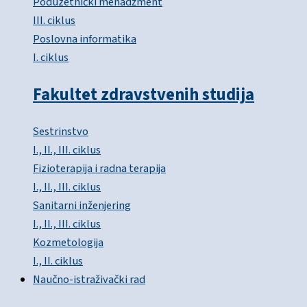
Poduzetnički menadžment
III. ciklus
Poslovna informatika
I. ciklus
Fakultet zdravstvenih studija
Sestrinstvo
I., II., III. ciklus
Fizioterapija i radna terapija
I., II., III. ciklus
Sanitarni inženjering
I., II., III. ciklus
Kozmetologija
I., II. ciklus
Naučno-istraživački rad