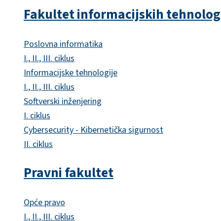
Fakultet informacijskih tehnolog
Poslovna informatika
I., II., III. ciklus
Informacijske tehnologije
I., II., III. ciklus
Softverski inženjering
I. ciklus
Cybersecurity - Kibernetička sigurnost
II. ciklus
Pravni fakultet
Opće pravo
I., II., III. ciklus