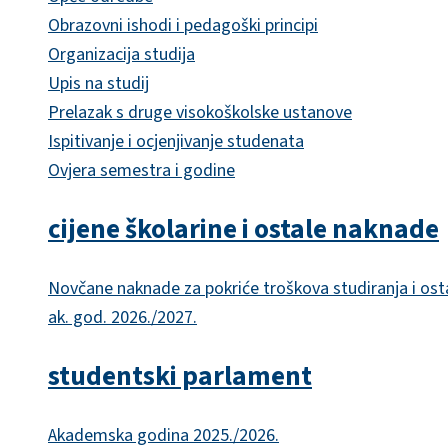
Obrazovni ishodi i pedagoški principi
Organizacija studija
Upis na studij
Prelazak s druge visokoškolske ustanove
Ispitivanje i ocjenjivanje studenata
Ovjera semestra i godine
cijene školarine i ostale naknade
Novčane naknade za pokriće troškova studiranja i ost
ak. god. 2026./2027.
studentski parlament
Akademska godina 2025./2026.