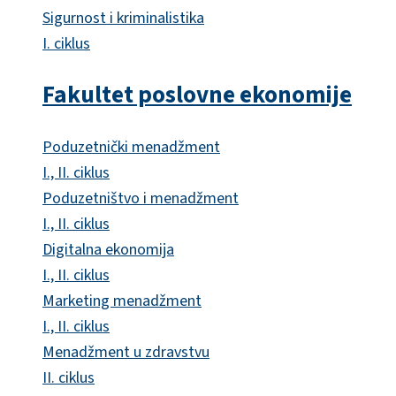
Sigurnost i kriminalistika
I. ciklus
Fakultet poslovne ekonomije
Poduzetnički menadžment
I., II. ciklus
Poduzetništvo i menadžment
I., II. ciklus
Digitalna ekonomija
I., II. ciklus
Marketing menadžment
I., II. ciklus
Menadžment u zdravstvu
II. ciklus