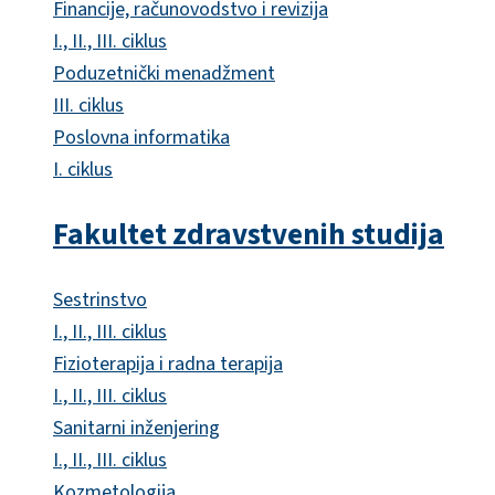
Financije, računovodstvo i revizija
I., II., III. ciklus
Poduzetnički menadžment
III. ciklus
Poslovna informatika
I. ciklus
Fakultet zdravstvenih studija
Sestrinstvo
I., II., III. ciklus
Fizioterapija i radna terapija
I., II., III. ciklus
Sanitarni inženjering
I., II., III. ciklus
Kozmetologija