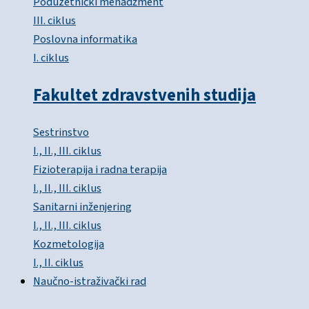
Poduzetnički menadžment
III. ciklus
Poslovna informatika
I. ciklus
Fakultet zdravstvenih studija
Sestrinstvo
I., II., III. ciklus
Fizioterapija i radna terapija
I., II., III. ciklus
Sanitarni inženjering
I., II., III. ciklus
Kozmetologija
I., II. ciklus
Naučno-istraživački rad