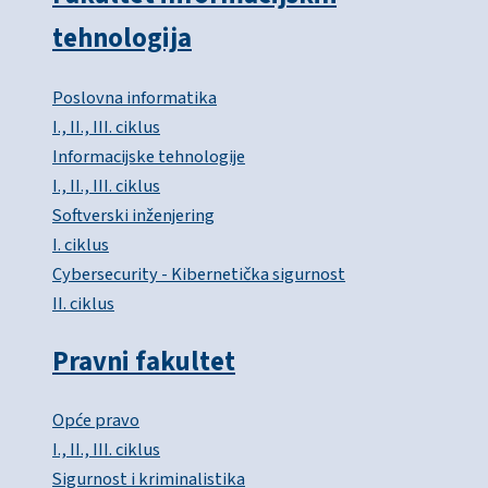
tehnologija
Poslovna informatika
I., II., III. ciklus
Informacijske tehnologije
I., II., III. ciklus
Softverski inženjering
I. ciklus
Cybersecurity - Kibernetička sigurnost
II. ciklus
Pravni fakultet
Opće pravo
I., II., III. ciklus
Sigurnost i kriminalistika