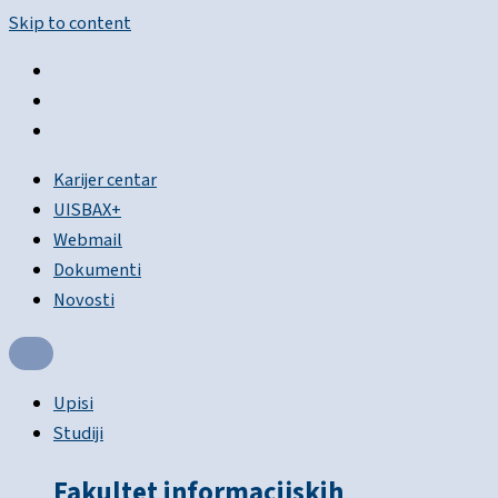
Skip to content
Karijer centar
UISBAX+
Webmail
Dokumenti
Novosti
Upisi
Studiji
Fakultet informacijskih