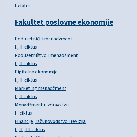
I. ciklus
Fakultet poslovne ekonomije
Poduzetnički menadžment
I., II. ciklus
Poduzetništvo i menadžment
I., II. ciklus
Digitalna ekonomija
I., II. ciklus
Marketing menadžment
I., II. ciklus
Menadžment u zdravstvu
II. ciklus
Financije, računovodstvo i revizija
I., II., III. ciklus