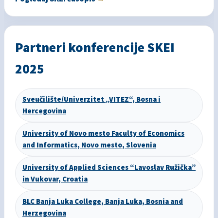
Partneri konferencije SKEI
2025
Sveučilište/Univerzitet „VITEZ“, Bosna i
Hercegovina
University of Novo mesto Faculty of Economics
and Informatics, Novo mesto, Slovenia
University of Applied Sciences “Lavoslav Ružička”
in Vukovar, Croatia
BLC Banja Luka College, Banja Luka, Bosnia and
Herzegovina