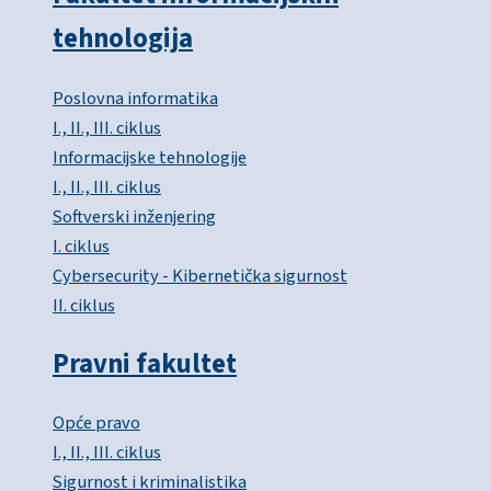
tehnologija
Poslovna informatika
I., II., III. ciklus
Informacijske tehnologije
I., II., III. ciklus
Softverski inženjering
I. ciklus
Cybersecurity - Kibernetička sigurnost
II. ciklus
Pravni fakultet
Opće pravo
I., II., III. ciklus
Sigurnost i kriminalistika