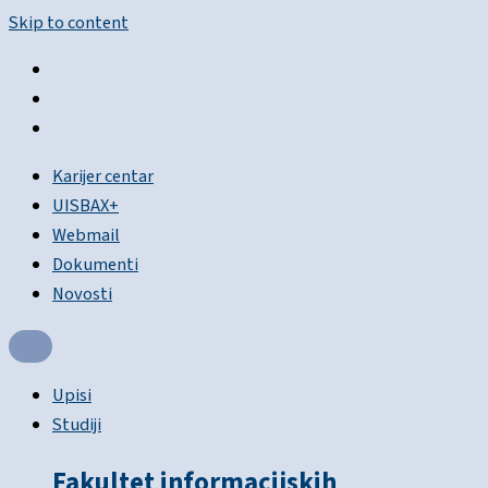
Skip to content
Karijer centar
UISBAX+
Webmail
Dokumenti
Novosti
Upisi
Studiji
Fakultet informacijskih