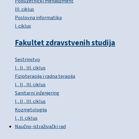
Poduzetnički menadžment
III. ciklus
Poslovna informatika
I. ciklus
Fakultet zdravstvenih studija
Sestrinstvo
I., II., III. ciklus
Fizioterapija i radna terapija
I., II., III. ciklus
Sanitarni inženjering
I., II., III. ciklus
Kozmetologija
I., II. ciklus
Naučno-istraživački rad