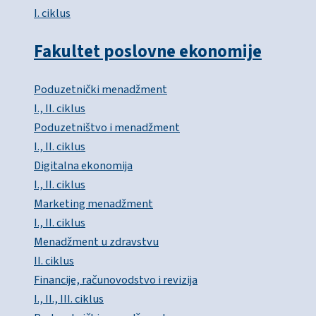
I. ciklus
Fakultet poslovne ekonomije
Poduzetnički menadžment
I., II. ciklus
Poduzetništvo i menadžment
I., II. ciklus
Digitalna ekonomija
I., II. ciklus
Marketing menadžment
I., II. ciklus
Menadžment u zdravstvu
II. ciklus
Financije, računovodstvo i revizija
I., II., III. ciklus