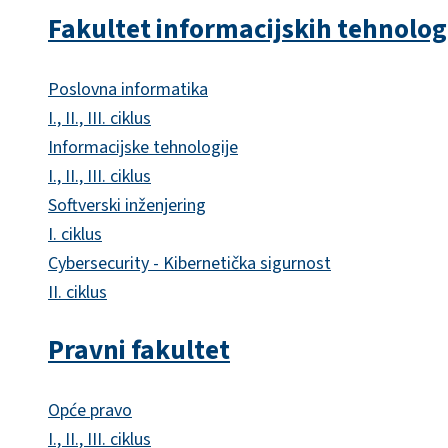
Fakultet informacijskih tehnolog
Poslovna informatika
I., II., III. ciklus
Informacijske tehnologije
I., II., III. ciklus
Softverski inženjering
I. ciklus
Cybersecurity - Kibernetička sigurnost
II. ciklus
Pravni fakultet
Opće pravo
I., II., III. ciklus