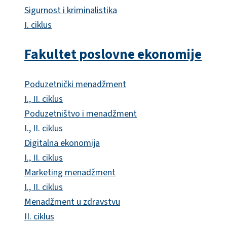
Sigurnost i kriminalistika
I. ciklus
Fakultet poslovne ekonomije
Poduzetnički menadžment
I., II. ciklus
Poduzetništvo i menadžment
I., II. ciklus
Digitalna ekonomija
I., II. ciklus
Marketing menadžment
I., II. ciklus
Menadžment u zdravstvu
II. ciklus