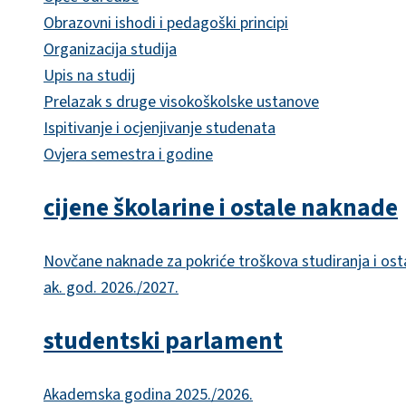
Obrazovni ishodi i pedagoški principi
Organizacija studija
Upis na studij
Prelazak s druge visokoškolske ustanove
Ispitivanje i ocjenjivanje studenata
Ovjera semestra i godine
cijene školarine i ostale naknade
Novčane naknade za pokriće troškova studiranja i ost
ak. god. 2026./2027.
studentski parlament
Akademska godina 2025./2026.