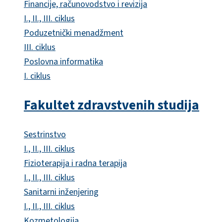
Financije, računovodstvo i revizija
I., II., III. ciklus
Poduzetnički menadžment
III. ciklus
Poslovna informatika
I. ciklus
Fakultet zdravstvenih studija
Sestrinstvo
I., II., III. ciklus
Fizioterapija i radna terapija
I., II., III. ciklus
Sanitarni inženjering
I., II., III. ciklus
Kozmetologija