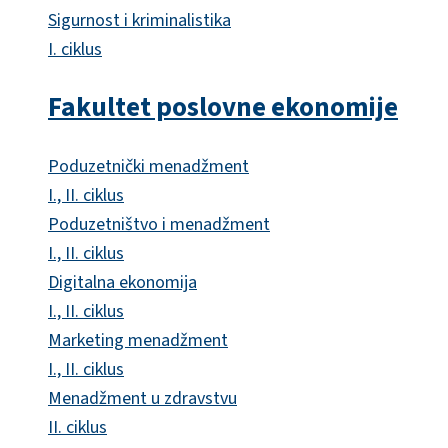
Sigurnost i kriminalistika
I. ciklus
Fakultet poslovne ekonomije
Poduzetnički menadžment
I., II. ciklus
Poduzetništvo i menadžment
I., II. ciklus
Digitalna ekonomija
I., II. ciklus
Marketing menadžment
I., II. ciklus
Menadžment u zdravstvu
II. ciklus