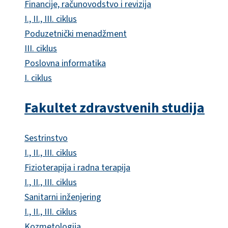
Financije, računovodstvo i revizija
I., II., III. ciklus
Poduzetnički menadžment
III. ciklus
Poslovna informatika
I. ciklus
Fakultet zdravstvenih studija
Sestrinstvo
I., II., III. ciklus
Fizioterapija i radna terapija
I., II., III. ciklus
Sanitarni inženjering
I., II., III. ciklus
Kozmetologija