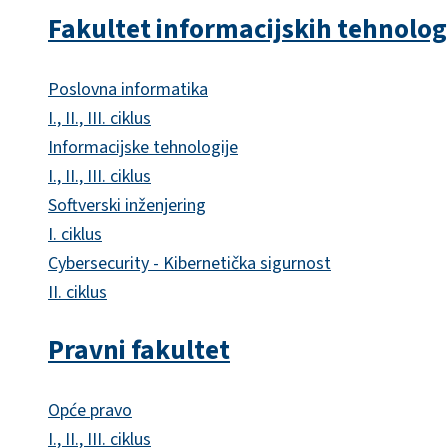
Fakultet informacijskih tehnolog
Poslovna informatika
I., II., III. ciklus
Informacijske tehnologije
I., II., III. ciklus
Softverski inženjering
I. ciklus
Cybersecurity - Kibernetička sigurnost
II. ciklus
Pravni fakultet
Opće pravo
I., II., III. ciklus