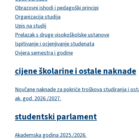
Obrazovni ishodi i pedagoški principi
Organizacija studija
Upis na studij
Prelazak s druge visokoškolske ustanove
Ispitivanje i ocjenjivanje studenata
Ovjera semestra i godine
cijene školarine i ostale naknade
Novčane naknade za pokriće troškova studiranja i ost
ak. god. 2026./2027.
studentski parlament
Akademska godina 2025./2026.