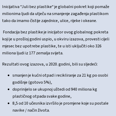
Inicijativa “Juli bez plastike“ je globalni pokret koji pomaže
milionima ljudi da utječu na smanjenje zagađenja plastikom
tako da imamo čistije zajednice, ulice, rijeke i okeane.
Fondacija bez plastike je inicijator ovog globalnog pokreta
koji je u prošloj godini uspio, u okviru izazova, provesti cijeli
mjesec bez upotrebe plastike, te u isti uključiti oko 326
miliona ljudi iz 177 zemalja svijeta.
Rezultati ovog izazova, u 2020. godini, bili su sljedeći:
smanjen je kućni otpad i recikliranje za 21 kg po osobi
godišnje (gotovo 5%),
doprinijelo se ukupnoj uštedi od 940 miliona kg
plastičnog otpada svake godine,
8,5 od 10 učesnika izvršilo je promjene koje su postale
navike / način života.