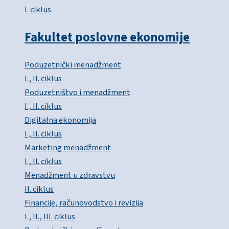
I. ciklus
Fakultet poslovne ekonomije
Poduzetnički menadžment
I., II. ciklus
Poduzetništvo i menadžment
I., II. ciklus
Digitalna ekonomija
I., II. ciklus
Marketing menadžment
I., II. ciklus
Menadžment u zdravstvu
II. ciklus
Financije, računovodstvo i revizija
I., II., III. ciklus