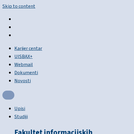
Skip to content
Karijer centar
UISBAX+
Webmail
Dokumenti
Novosti
Upisi
Studiji
Fakultet informacijskih