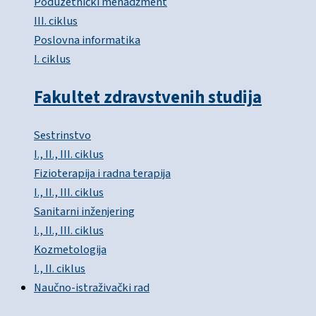
Poduzetnički menadžment
III. ciklus
Poslovna informatika
I. ciklus
Fakultet zdravstvenih studija
Sestrinstvo
I., II., III. ciklus
Fizioterapija i radna terapija
I., II., III. ciklus
Sanitarni inženjering
I., II., III. ciklus
Kozmetologija
I., II. ciklus
Naučno-istraživački rad