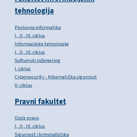
tehnologija
Poslovna informatika
I., II., III. ciklus
Informacijske tehnologije
I., II., III. ciklus
Softverski inženjering
I. ciklus
Cybersecurity - Kibernetička sigurnost
II. ciklus
Pravni fakultet
Opće pravo
I., II., III. ciklus
Sigurnost i kriminalistika