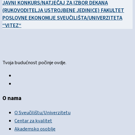
JAVNI KONKURS/NATJEČAJ ZA IZBOR DEKANA
(RUKOVODITELJA USTROJBENE JEDINICE) FAKULTET
POSLOVNE EKONOMIJE SVEUČILIŠTA/UNIVERZITETA
“VITEZ“
Tvoja budućnost počinje ovdje.
O nama
O Sveučilištu/Univerzitetu
Centar za kvalitet
Akademsko osoblje