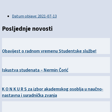
Datum objave:
2021-07-13
Posljednje novosti
Obavijest o radnom vremenu Studentske službe!
Iskustva studenata – Nermin Čorić
K O N K U R S za izbor akademskog osoblja u naučno-
nastavna i suradnička zvanja