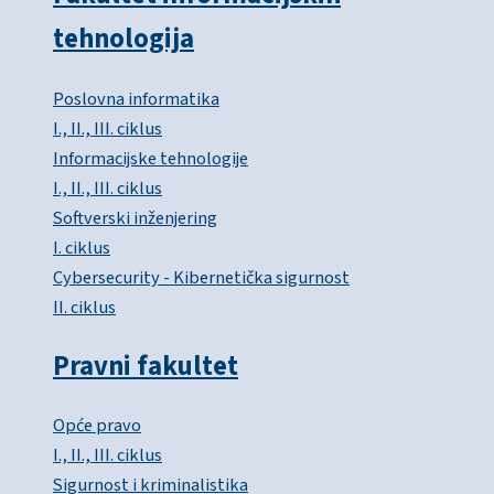
tehnologija
Poslovna informatika
I., II., III. ciklus
Informacijske tehnologije
I., II., III. ciklus
Softverski inženjering
I. ciklus
Cybersecurity - Kibernetička sigurnost
II. ciklus
Pravni fakultet
Opće pravo
I., II., III. ciklus
Sigurnost i kriminalistika