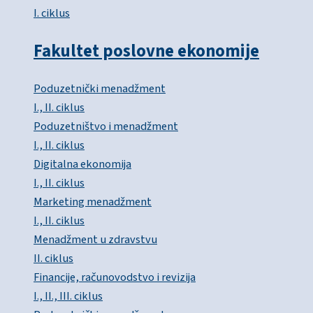
I. ciklus
Fakultet poslovne ekonomije
Poduzetnički menadžment
I., II. ciklus
Poduzetništvo i menadžment
I., II. ciklus
Digitalna ekonomija
I., II. ciklus
Marketing menadžment
I., II. ciklus
Menadžment u zdravstvu
II. ciklus
Financije, računovodstvo i revizija
I., II., III. ciklus