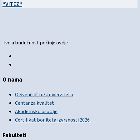
“VITEZ“
Tvoja budućnost počinje ovdje.
O nama
O Sveučilištu/Univerzitetu
Centar za kvalitet
Akademsko osoblje
Certifikat boniteta izvrsnosti 2026.
Fakulteti