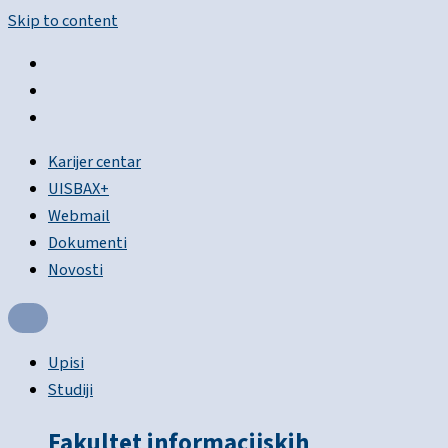
Skip to content
Karijer centar
UISBAX+
Webmail
Dokumenti
Novosti
Upisi
Studiji
Fakultet informacijskih