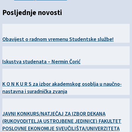
Posljednje novosti
Obavijest o radnom vremenu Studentske službe!
Iskustva studenata – Nermin Čorić
K O N K U R S za izbor akademskog osoblja u naučno-
nastavna i suradnička zvanja
JAVNI KONKURS/NATJEČAJ ZA IZBOR DEKANA
(RUKOVODITELJA USTROJBENE JEDINICE) FAKULTET
POSLOVNE EKONOMIJE SVEUČILIŠTA/UNIVERZITETA