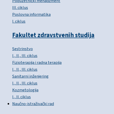
Poduzetnički menadžment
III. ciklus
Poslovna informatika
I. ciklus
Fakultet zdravstvenih studija
Sestrinstvo
I., II., III. ciklus
Fizioterapija i radna terapija
I., II., III. ciklus
Sanitarni inženjering
I., II., III. ciklus
Kozmetologija
I., II. ciklus
Naučno-istraživački rad