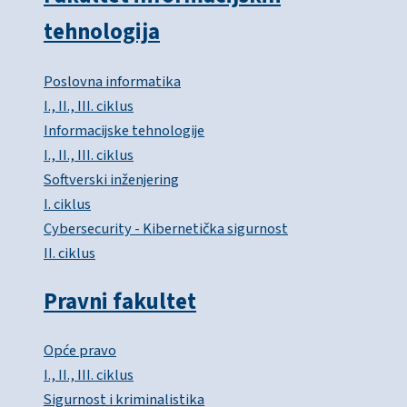
tehnologija
Poslovna informatika
I., II., III. ciklus
Informacijske tehnologije
I., II., III. ciklus
Softverski inženjering
I. ciklus
Cybersecurity - Kibernetička sigurnost
II. ciklus
Pravni fakultet
Opće pravo
I., II., III. ciklus
Sigurnost i kriminalistika