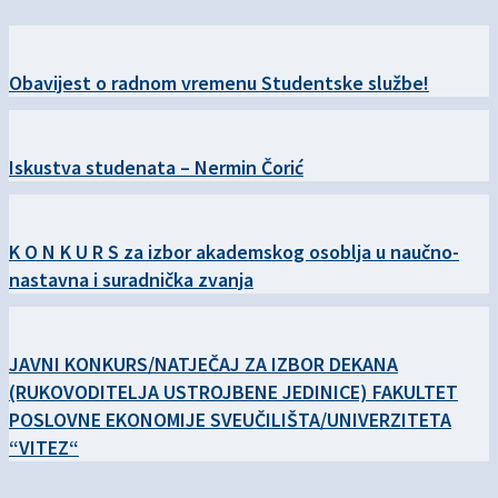
Obavijest o radnom vremenu Studentske službe!
Iskustva studenata – Nermin Čorić
K O N K U R S za izbor akademskog osoblja u naučno-
nastavna i suradnička zvanja
JAVNI KONKURS/NATJEČAJ ZA IZBOR DEKANA
(RUKOVODITELJA USTROJBENE JEDINICE) FAKULTET
POSLOVNE EKONOMIJE SVEUČILIŠTA/UNIVERZITETA
“VITEZ“