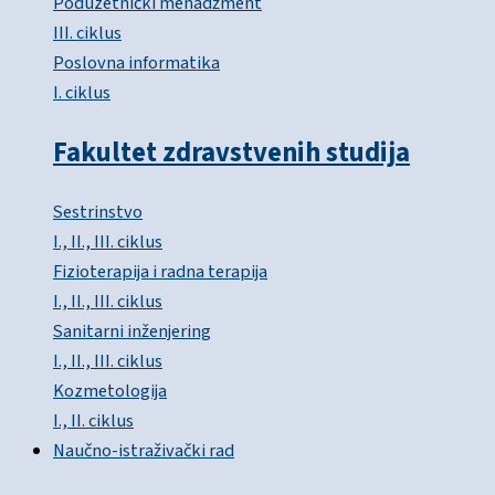
Poduzetnički menadžment
III. ciklus
Poslovna informatika
I. ciklus
Fakultet zdravstvenih studija
Sestrinstvo
I., II., III. ciklus
Fizioterapija i radna terapija
I., II., III. ciklus
Sanitarni inženjering
I., II., III. ciklus
Kozmetologija
I., II. ciklus
Naučno-istraživački rad