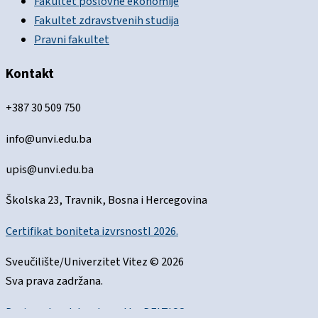
Fakultet poslovne ekonomije
Fakultet zdravstvenih studija
Pravni fakultet
Kontakt
+387 30 509 750
info@unvi.edu.ba
upis@unvi.edu.ba
Školska 23, Travnik, Bosna i Hercegovina
Certifikat boniteta izvrsnostI 2026.
Sveučilište/Univerzitet Vitez © 2026
Sva prava zadržana.
Designed and developed by
DELTICO