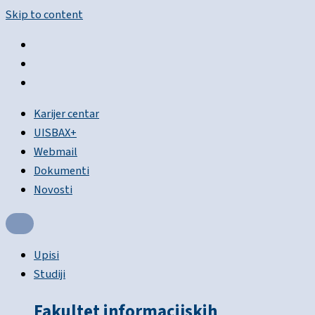
Skip to content
Karijer centar
UISBAX+
Webmail
Dokumenti
Novosti
Upisi
Studiji
Fakultet informacijskih