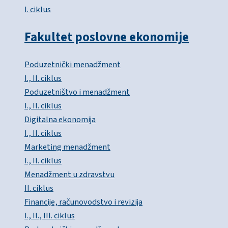
I. ciklus
Fakultet poslovne ekonomije
Poduzetnički menadžment
I., II. ciklus
Poduzetništvo i menadžment
I., II. ciklus
Digitalna ekonomija
I., II. ciklus
Marketing menadžment
I., II. ciklus
Menadžment u zdravstvu
II. ciklus
Financije, računovodstvo i revizija
I., II., III. ciklus