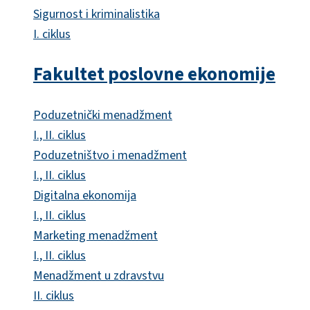
Sigurnost i kriminalistika
I. ciklus
Fakultet poslovne ekonomije
Poduzetnički menadžment
I., II. ciklus
Poduzetništvo i menadžment
I., II. ciklus
Digitalna ekonomija
I., II. ciklus
Marketing menadžment
I., II. ciklus
Menadžment u zdravstvu
II. ciklus