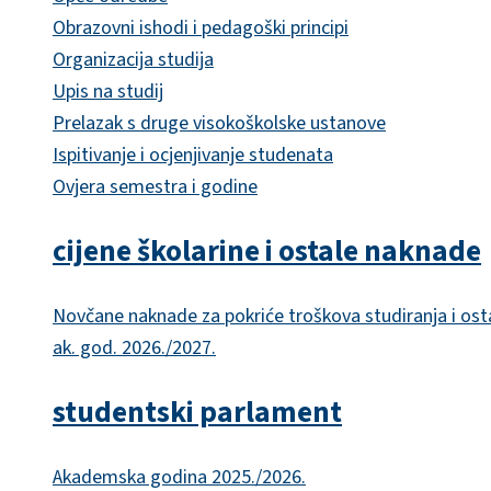
Obrazovni ishodi i pedagoški principi
Organizacija studija
Upis na studij
Prelazak s druge visokoškolske ustanove
Ispitivanje i ocjenjivanje studenata
Ovjera semestra i godine
cijene školarine i ostale naknade
Novčane naknade za pokriće troškova studiranja i ost
ak. god. 2026./2027.
studentski parlament
Akademska godina 2025./2026.