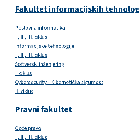
Fakultet informacijskih tehnolog
Poslovna informatika
I., II., III. ciklus
Informacijske tehnologije
I., II., III. ciklus
Softverski inženjering
I. ciklus
Cybersecurity - Kibernetička sigurnost
II. ciklus
Pravni fakultet
Opće pravo
I., II., III. ciklus