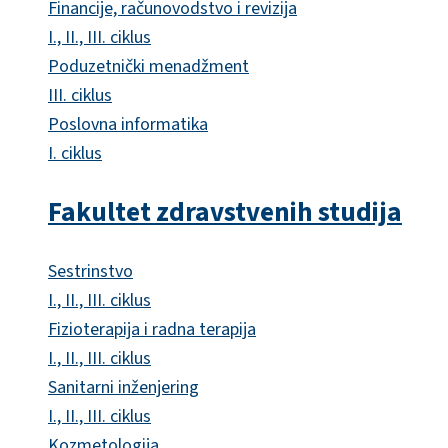
Financije, računovodstvo i revizija
I., II., III. ciklus
Poduzetnički menadžment
III. ciklus
Poslovna informatika
I. ciklus
Fakultet zdravstvenih studija
Sestrinstvo
I., II., III. ciklus
Fizioterapija i radna terapija
I., II., III. ciklus
Sanitarni inženjering
I., II., III. ciklus
Kozmetologija