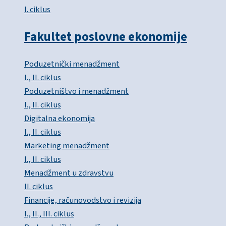
I. ciklus
Fakultet poslovne ekonomije
Poduzetnički menadžment
I., II. ciklus
Poduzetništvo i menadžment
I., II. ciklus
Digitalna ekonomija
I., II. ciklus
Marketing menadžment
I., II. ciklus
Menadžment u zdravstvu
II. ciklus
Financije, računovodstvo i revizija
I., II., III. ciklus