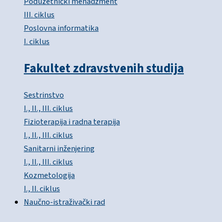
Poduzetnički menadžment
III. ciklus
Poslovna informatika
I. ciklus
Fakultet zdravstvenih studija
Sestrinstvo
I., II., III. ciklus
Fizioterapija i radna terapija
I., II., III. ciklus
Sanitarni inženjering
I., II., III. ciklus
Kozmetologija
I., II. ciklus
Naučno-istraživački rad