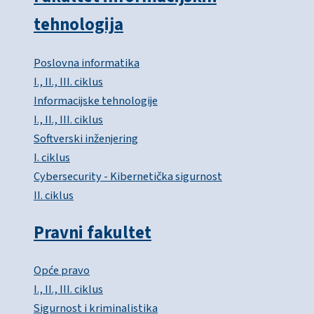
tehnologija
Poslovna informatika
I., II., III. ciklus
Informacijske tehnologije
I., II., III. ciklus
Softverski inženjering
I. ciklus
Cybersecurity - Kibernetička sigurnost
II. ciklus
Pravni fakultet
Opće pravo
I., II., III. ciklus
Sigurnost i kriminalistika