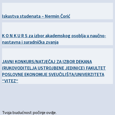
Iskustva studenata – Nermin Čorić
K O N K U R S za izbor akademskog osoblja u naučno-
nastavna i suradnička zvanja
JAVNI KONKURS/NATJEČAJ ZA IZBOR DEKANA
(RUKOVODITELJA USTROJBENE JEDINICE) FAKULTET
POSLOVNE EKONOMIJE SVEUČILIŠTA/UNIVERZITETA
“VITEZ“
Tvoja budućnost počinje ovdje.