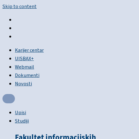
Skip to content
Karijer centar
UISBAX+
Webmail
Dokumenti
Novosti
Upisi
Studiji
Fakultet informacijskih