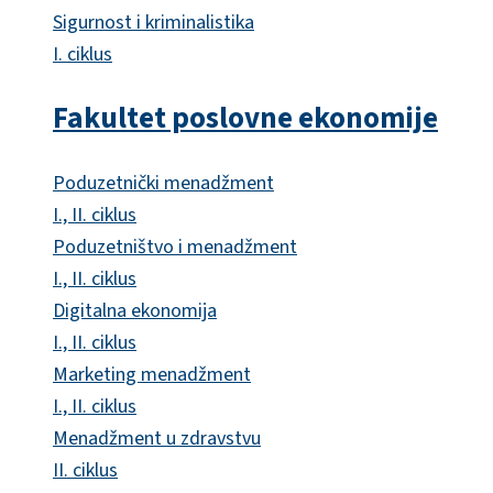
Sigurnost i kriminalistika
I. ciklus
Fakultet poslovne ekonomije
Poduzetnički menadžment
I., II. ciklus
Poduzetništvo i menadžment
I., II. ciklus
Digitalna ekonomija
I., II. ciklus
Marketing menadžment
I., II. ciklus
Menadžment u zdravstvu
II. ciklus