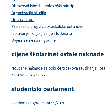
Obrazovni ishodi i pedagoški principi
Organizacija studija
Upis na studij
Prelazak s druge visokoškolske ustanove
Ispitivanje i ocjenjivanje studenata
Ovjera semestra i godine
cijene školarine i ostale naknade
Novčane naknade za pokriće troškova studiranja i ost
ak. god. 2026./2027.
studentski parlament
Akademska godina 2025./2026.