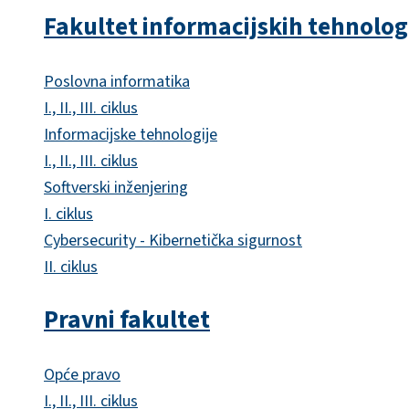
Fakultet informacijskih tehnolog
Poslovna informatika
I., II., III. ciklus
Informacijske tehnologije
I., II., III. ciklus
Softverski inženjering
I. ciklus
Cybersecurity - Kibernetička sigurnost
II. ciklus
Pravni fakultet
Opće pravo
I., II., III. ciklus