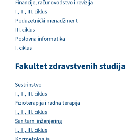
Financije, računovodstvo i revizija
I., II., III. ciklus
Poduzetnički menadžment
III. ciklus
Poslovna informatika
I. ciklus
Fakultet zdravstvenih studija
Sestrinstvo
I., II., III. ciklus
Fizioterapija i radna terapija
I., II., III. ciklus
Sanitarni inženjering
I., II., III. ciklus
Kozmetologija