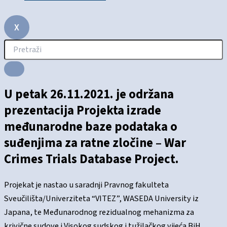
X
U petak 26.11.2021. je održana
prezentacija Projekta izrade
međunarodne baze podataka o
suđenjima za ratne zločine – War
Crimes Trials Database Project.
Projekat je nastao u saradnji Pravnog fakulteta
Sveučilišta/Univerziteta “VITEZ”, WASEDA University iz
Japana, te Međunarodnog rezidualnog mehanizma za
krivične sudove i Visokog sudskog i tužilačkog vijeća BiH.