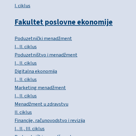
I. ciklus
Fakultet poslovne ekonomije
Poduzetnički menadžment
I., II. ciklus
Poduzetništvo i menadžment
I., II. ciklus
Digitalna ekonomija
I., II. ciklus
Marketing menadžment
I., II. ciklus
Menadžment u zdravstvu
II. ciklus
Financije, računovodstvo i revizija
I., II., III. ciklus