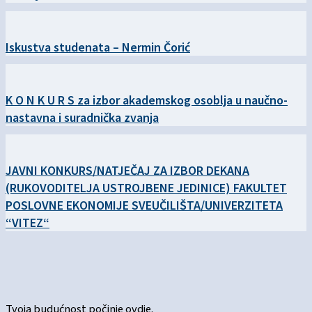
Iskustva studenata – Nermin Čorić
K O N K U R S za izbor akademskog osoblja u naučno-
nastavna i suradnička zvanja
JAVNI KONKURS/NATJEČAJ ZA IZBOR DEKANA
(RUKOVODITELJA USTROJBENE JEDINICE) FAKULTET
POSLOVNE EKONOMIJE SVEUČILIŠTA/UNIVERZITETA
“VITEZ“
Tvoja budućnost počinje ovdje.