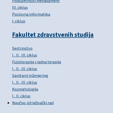
Poduzetnički menadžment
III. ciklus
Poslovna informatika
I. ciklus
Fakultet zdravstvenih studija
Sestrinstvo
I., II., III. ciklus
Fizioterapija i radna terapija
I., II., III. ciklus
Sanitarni inženjering
I., II., III. ciklus
Kozmetologija
I., II. ciklus
Naučno-istraživački rad