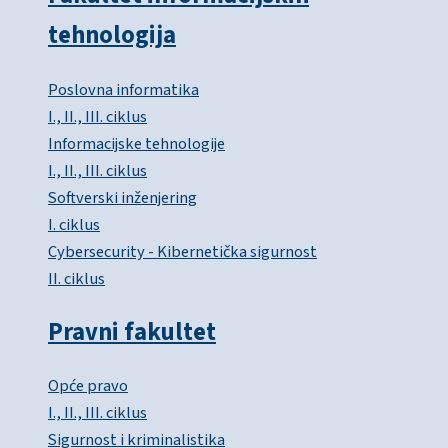
tehnologija
Poslovna informatika
I., II., III. ciklus
Informacijske tehnologije
I., II., III. ciklus
Softverski inženjering
I. ciklus
Cybersecurity - Kibernetička sigurnost
II. ciklus
Pravni fakultet
Opće pravo
I., II., III. ciklus
Sigurnost i kriminalistika