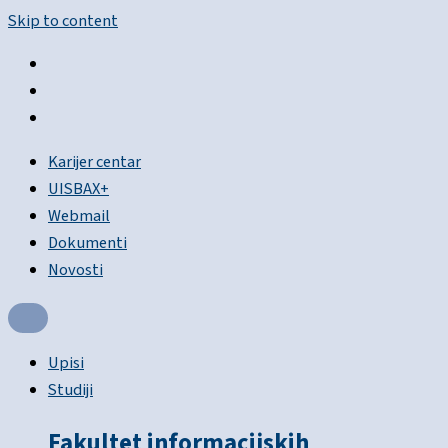
Skip to content
Karijer centar
UISBAX+
Webmail
Dokumenti
Novosti
Upisi
Studiji
Fakultet informacijskih