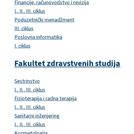
Financije, računovodstvo i revizija
I., II., III. ciklus
Poduzetnički menadžment
III. ciklus
Poslovna informatika
I. ciklus
Fakultet zdravstvenih studija
Sestrinstvo
I., II., III. ciklus
Fizioterapija i radna terapija
I., II., III. ciklus
Sanitarni inženjering
I., II., III. ciklus
Kozmetologija