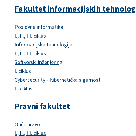
Fakultet informacijskih tehnolog
Poslovna informatika
I., II., III. ciklus
Informacijske tehnologije
I., II., III. ciklus
Softverski inženjering
I. ciklus
Cybersecurity - Kibernetička sigurnost
II. ciklus
Pravni fakultet
Opće pravo
I., II., III. ciklus