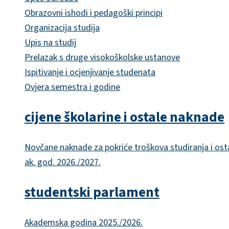
Obrazovni ishodi i pedagoški principi
Organizacija studija
Upis na studij
Prelazak s druge visokoškolske ustanove
Ispitivanje i ocjenjivanje studenata
Ovjera semestra i godine
cijene školarine i ostale naknade
Novčane naknade za pokriće troškova studiranja i ost
ak. god. 2026./2027.
studentski parlament
Akademska godina 2025./2026.