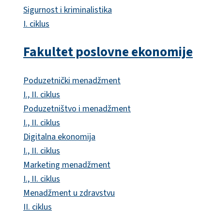
Sigurnost i kriminalistika
I. ciklus
Fakultet poslovne ekonomije
Poduzetnički menadžment
I., II. ciklus
Poduzetništvo i menadžment
I., II. ciklus
Digitalna ekonomija
I., II. ciklus
Marketing menadžment
I., II. ciklus
Menadžment u zdravstvu
II. ciklus