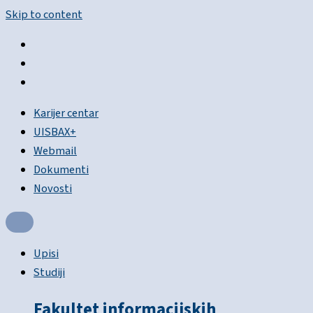
Skip to content
Karijer centar
UISBAX+
Webmail
Dokumenti
Novosti
Upisi
Studiji
Fakultet informacijskih