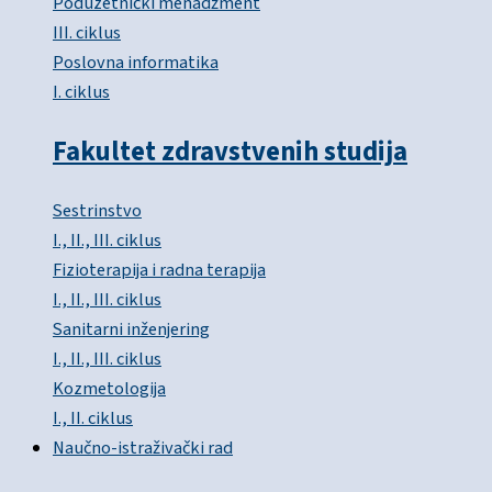
Poduzetnički menadžment
III. ciklus
Poslovna informatika
I. ciklus
Fakultet zdravstvenih studija
Sestrinstvo
I., II., III. ciklus
Fizioterapija i radna terapija
I., II., III. ciklus
Sanitarni inženjering
I., II., III. ciklus
Kozmetologija
I., II. ciklus
Naučno-istraživački rad