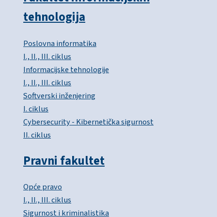
tehnologija
Poslovna informatika
I., II., III. ciklus
Informacijske tehnologije
I., II., III. ciklus
Softverski inženjering
I. ciklus
Cybersecurity - Kibernetička sigurnost
II. ciklus
Pravni fakultet
Opće pravo
I., II., III. ciklus
Sigurnost i kriminalistika