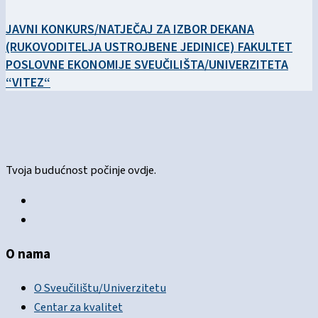
JAVNI KONKURS/NATJEČAJ ZA IZBOR DEKANA
(RUKOVODITELJA USTROJBENE JEDINICE) FAKULTET
POSLOVNE EKONOMIJE SVEUČILIŠTA/UNIVERZITETA
“VITEZ“
Tvoja budućnost počinje ovdje.
O nama
O Sveučilištu/Univerzitetu
Centar za kvalitet