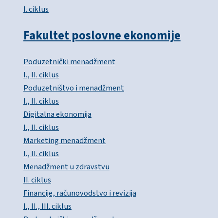
I. ciklus
Fakultet poslovne ekonomije
Poduzetnički menadžment
I., II. ciklus
Poduzetništvo i menadžment
I., II. ciklus
Digitalna ekonomija
I., II. ciklus
Marketing menadžment
I., II. ciklus
Menadžment u zdravstvu
II. ciklus
Financije, računovodstvo i revizija
I., II., III. ciklus