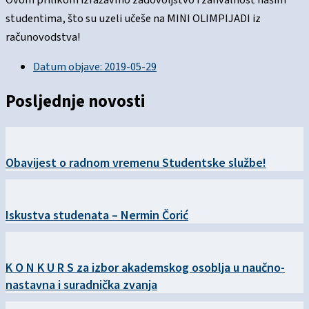
studentima, što su uzeli učeše na MINI OLIMPIJADI iz
računovodstva!
Datum objave:
2019-05-29
Posljednje novosti
Obavijest o radnom vremenu Studentske službe!
Iskustva studenata – Nermin Čorić
K O N K U R S za izbor akademskog osoblja u naučno-
nastavna i suradnička zvanja