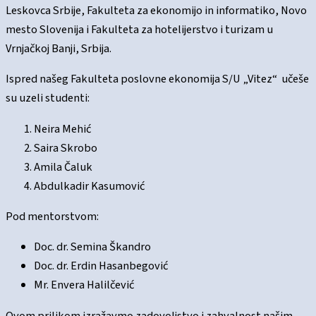
Leskovca Srbije, Fakulteta za ekonomijo in informatiko, Novo
mesto Slovenija i Fakulteta za hotelijerstvo i turizam u
Vrnjačkoj Banji, Srbija.
Ispred našeg Fakulteta poslovne ekonomija S/U „Vitez“ učeše
su uzeli studenti:
Neira Mehić
Saira Skrobo
Amila Čaluk
Abdulkadir Kasumović
Pod mentorstvom:
Doc. dr. Semina Škandro
Doc. dr. Erdin Hasanbegović
Mr. Envera Halilčević
Ovom prilikom izražavmo zadovoljstvo i zahvalnost našim