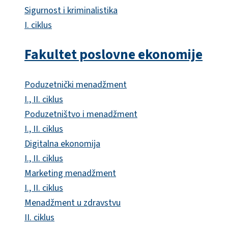
Sigurnost i kriminalistika
I. ciklus
Fakultet poslovne ekonomije
Poduzetnički menadžment
I., II. ciklus
Poduzetništvo i menadžment
I., II. ciklus
Digitalna ekonomija
I., II. ciklus
Marketing menadžment
I., II. ciklus
Menadžment u zdravstvu
II. ciklus