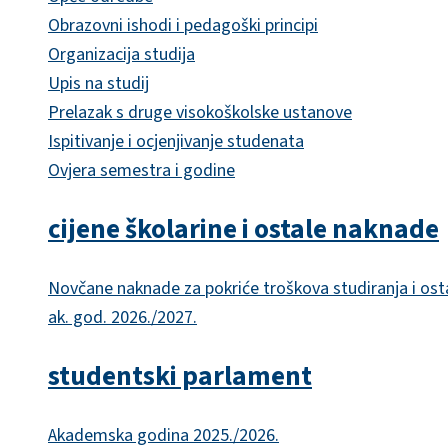
Obrazovni ishodi i pedagoški principi
Organizacija studija
Upis na studij
Prelazak s druge visokoškolske ustanove
Ispitivanje i ocjenjivanje studenata
Ovjera semestra i godine
cijene školarine i ostale naknade
Novčane naknade za pokriće troškova studiranja i ost
ak. god. 2026./2027.
studentski parlament
Akademska godina 2025./2026.