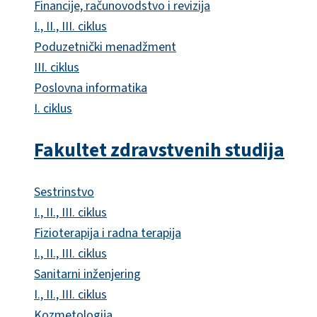
Financije, računovodstvo i revizija
I., II., III. ciklus
Poduzetnički menadžment
III. ciklus
Poslovna informatika
I. ciklus
Fakultet zdravstvenih studija
Sestrinstvo
I., II., III. ciklus
Fizioterapija i radna terapija
I., II., III. ciklus
Sanitarni inženjering
I., II., III. ciklus
Kozmetologija