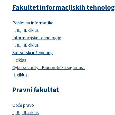
Fakultet informacijskih tehnolog
Poslovna informatika
I., II., III. ciklus
Informacijske tehnologije
I., II., III. ciklus
Softverski inženjering
I. ciklus
Cybersecurity - Kibernetička sigurnost
II. ciklus
Pravni fakultet
Opće pravo
I., II., III. ciklus