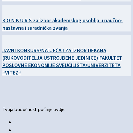
K O N K U R S za izbor akademskog osoblja u naučno-
nastavna i suradnička zvanja
JAVNI KONKURS/NATJEČAJ ZA IZBOR DEKANA
(RUKOVODITELJA USTROJBENE JEDINICE) FAKULTET
POSLOVNE EKONOMIJE SVEUČILIŠTA/UNIVERZITETA
“VITEZ“
Tvoja budućnost počinje ovdje.