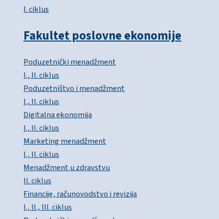
I. ciklus
Fakultet poslovne ekonomije
Poduzetnički menadžment
I., II. ciklus
Poduzetništvo i menadžment
I., II. ciklus
Digitalna ekonomija
I., II. ciklus
Marketing menadžment
I., II. ciklus
Menadžment u zdravstvu
II. ciklus
Financije, računovodstvo i revizija
I., II., III. ciklus