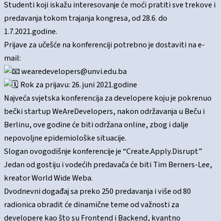
Studenti koji iskažu interesovanje će moći pratiti sve trekove i
predavanja tokom trajanja kongresa, od 28.6. do
1.7.2021.godine.
Prijave za učešće na konferenciji potrebno je dostaviti na e-
mail:
wearedevelopers@unvi.edu.ba
Rok za prijavu: 26. juni 2021.godine
Najveća svjetska konferencija za developere koju je pokrenuo
bečki startup WeAreDevelopers, nakon održavanja u Beču i
Berlinu, ove godine će biti održana online, zbog i dalje
nepovoljne epidemiološke situacije.
Slogan ovogodišnje konferencije je “Create.Apply.Disrupt”
Jedan od gostiju i vodećih predavača će biti Tim Berners-Lee,
kreator World Wide Weba.
Dvodnevni događaj sa preko 250 predavanja i više od 80
radionica obradit će dinamične teme od važnosti za
developere kao što su Frontend i Backend, kvantno