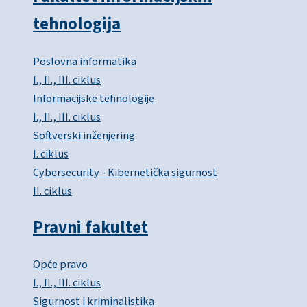
tehnologija
Poslovna informatika
I., II., III. ciklus
Informacijske tehnologije
I., II., III. ciklus
Softverski inženjering
I. ciklus
Cybersecurity - Kibernetička sigurnost
II. ciklus
Pravni fakultet
Opće pravo
I., II., III. ciklus
Sigurnost i kriminalistika