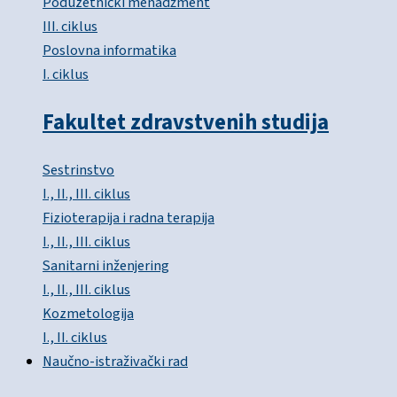
Poduzetnički menadžment
III. ciklus
Poslovna informatika
I. ciklus
Fakultet zdravstvenih studija
Sestrinstvo
I., II., III. ciklus
Fizioterapija i radna terapija
I., II., III. ciklus
Sanitarni inženjering
I., II., III. ciklus
Kozmetologija
I., II. ciklus
Naučno-istraživački rad