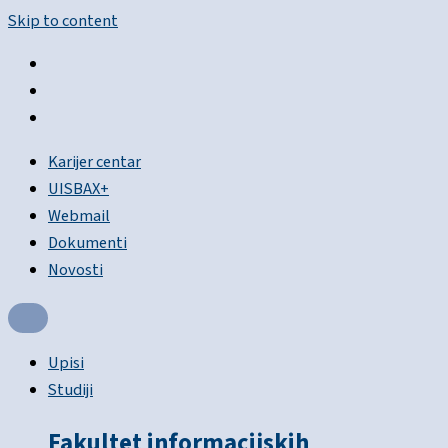
Skip to content
Karijer centar
UISBAX+
Webmail
Dokumenti
Novosti
Upisi
Studiji
Fakultet informacijskih