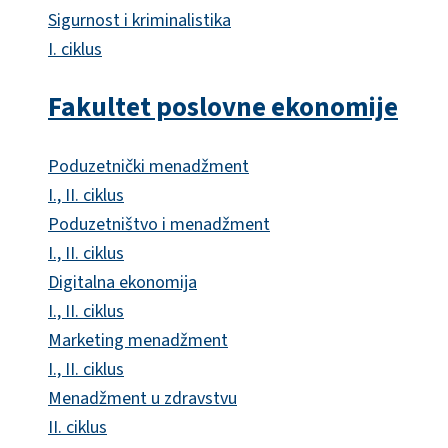
Sigurnost i kriminalistika
I. ciklus
Fakultet poslovne ekonomije
Poduzetnički menadžment
I., II. ciklus
Poduzetništvo i menadžment
I., II. ciklus
Digitalna ekonomija
I., II. ciklus
Marketing menadžment
I., II. ciklus
Menadžment u zdravstvu
II. ciklus