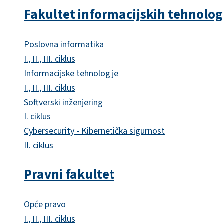
Fakultet informacijskih tehnolog
Poslovna informatika
I., II., III. ciklus
Informacijske tehnologije
I., II., III. ciklus
Softverski inženjering
I. ciklus
Cybersecurity - Kibernetička sigurnost
II. ciklus
Pravni fakultet
Opće pravo
I., II., III. ciklus