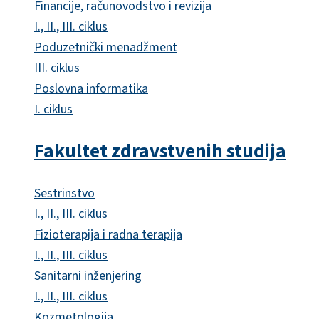
Financije, računovodstvo i revizija
I., II., III. ciklus
Poduzetnički menadžment
III. ciklus
Poslovna informatika
I. ciklus
Fakultet zdravstvenih studija
Sestrinstvo
I., II., III. ciklus
Fizioterapija i radna terapija
I., II., III. ciklus
Sanitarni inženjering
I., II., III. ciklus
Kozmetologija