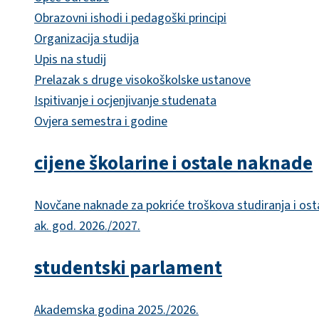
Obrazovni ishodi i pedagoški principi
Organizacija studija
Upis na studij
Prelazak s druge visokoškolske ustanove
Ispitivanje i ocjenjivanje studenata
Ovjera semestra i godine
cijene školarine i ostale naknade
Novčane naknade za pokriće troškova studiranja i ost
ak. god. 2026./2027.
studentski parlament
Akademska godina 2025./2026.