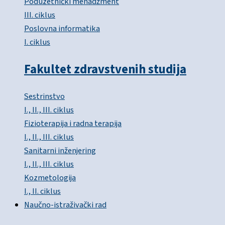
Poduzetnički menadžment
III. ciklus
Poslovna informatika
I. ciklus
Fakultet zdravstvenih studija
Sestrinstvo
I., II., III. ciklus
Fizioterapija i radna terapija
I., II., III. ciklus
Sanitarni inženjering
I., II., III. ciklus
Kozmetologija
I., II. ciklus
Naučno-istraživački rad