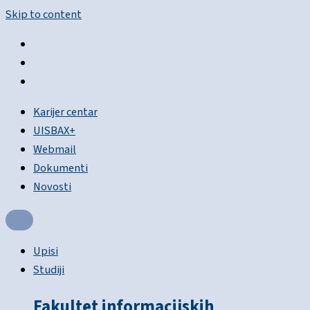
Skip to content
Karijer centar
UISBAX+
Webmail
Dokumenti
Novosti
Upisi
Studiji
Fakultet informacijskih