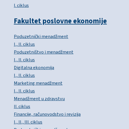
I. ciklus
Fakultet poslovne ekonomije
Poduzetnički menadžment
I., II. ciklus
Poduzetništvo i menadžment
I., II. ciklus
Digitalna ekonomija
I., II. ciklus
Marketing menadžment
I., II. ciklus
Menadžment u zdravstvu
II. ciklus
Financije, računovodstvo i revizija
I., II., III. ciklus