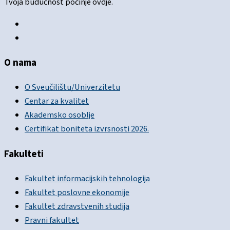
Tvoja budućnost počinje ovdje.
O nama
O Sveučilištu/Univerzitetu
Centar za kvalitet
Akademsko osoblje
Certifikat boniteta izvrsnosti 2026.
Fakulteti
Fakultet informacijskih tehnologija
Fakultet poslovne ekonomije
Fakultet zdravstvenih studija
Pravni fakultet