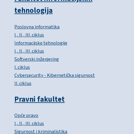
tehnologija
Poslovna informatika
I., II., III. ciklus
Informacijske tehnologije
I., II., III. ciklus
Softverski inženjering
I. ciklus
Cybersecurity - Kibernetička sigurnost
II. ciklus
Pravni fakultet
Opće pravo
I., II., III. ciklus
Sigurnost i kriminalistika