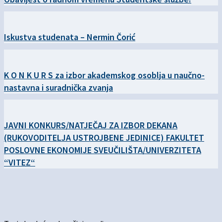
Iskustva studenata – Nermin Čorić
K O N K U R S za izbor akademskog osoblja u naučno-
nastavna i suradnička zvanja
JAVNI KONKURS/NATJEČAJ ZA IZBOR DEKANA
(RUKOVODITELJA USTROJBENE JEDINICE) FAKULTET
POSLOVNE EKONOMIJE SVEUČILIŠTA/UNIVERZITETA
“VITEZ“