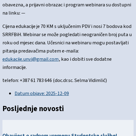
obavezna, a prijavni obrazac i program webinara su dostupni
na linku: —
Cijena edukacije je 70 KM s uključenim PDV i nosi 7 bodova kod
SRRFBiH. Webinar se može pogledati neograničen broj puta u
roku od mjesec dana. Učesnici na webinaru mogu postavljati
pitanja predavačima putem e-maila:
edukacije.unvi@gmail.com
, kao i dobiti sve dodatne
informacije.
telefon: +387 61 783 646 (doc.dr.sc. Selma Vidimlić)
Datum objave:
2025-12-09
Posljednje novosti
Obavijest o radnom vremenu Studentske službe!