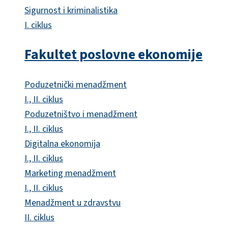
Sigurnost i kriminalistika
I. ciklus
Fakultet poslovne ekonomije
Poduzetnički menadžment
I., II. ciklus
Poduzetništvo i menadžment
I., II. ciklus
Digitalna ekonomija
I., II. ciklus
Marketing menadžment
I., II. ciklus
Menadžment u zdravstvu
II. ciklus