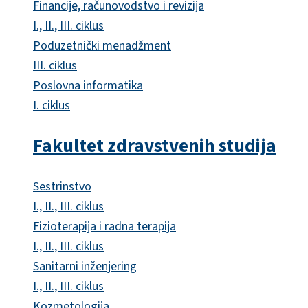
Financije, računovodstvo i revizija
I., II., III. ciklus
Poduzetnički menadžment
III. ciklus
Poslovna informatika
I. ciklus
Fakultet zdravstvenih studija
Sestrinstvo
I., II., III. ciklus
Fizioterapija i radna terapija
I., II., III. ciklus
Sanitarni inženjering
I., II., III. ciklus
Kozmetologija