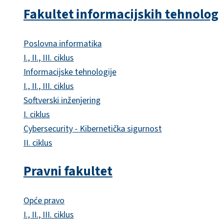
Fakultet informacijskih tehnolog
Poslovna informatika
I., II., III. ciklus
Informacijske tehnologije
I., II., III. ciklus
Softverski inženjering
I. ciklus
Cybersecurity - Kibernetička sigurnost
II. ciklus
Pravni fakultet
Opće pravo
I., II., III. ciklus