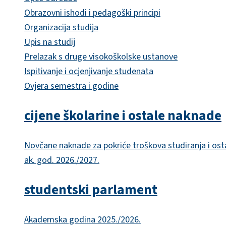
Obrazovni ishodi i pedagoški principi
Organizacija studija
Upis na studij
Prelazak s druge visokoškolske ustanove
Ispitivanje i ocjenjivanje studenata
Ovjera semestra i godine
cijene školarine i ostale naknade
Novčane naknade za pokriće troškova studiranja i ost
ak. god. 2026./2027.
studentski parlament
Akademska godina 2025./2026.