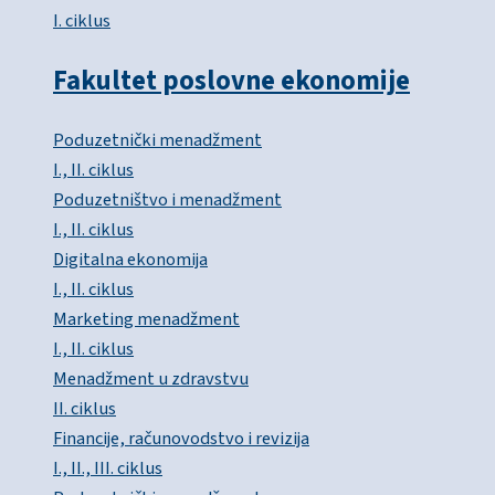
I. ciklus
Fakultet poslovne ekonomije
Poduzetnički menadžment
I., II. ciklus
Poduzetništvo i menadžment
I., II. ciklus
Digitalna ekonomija
I., II. ciklus
Marketing menadžment
I., II. ciklus
Menadžment u zdravstvu
II. ciklus
Financije, računovodstvo i revizija
I., II., III. ciklus