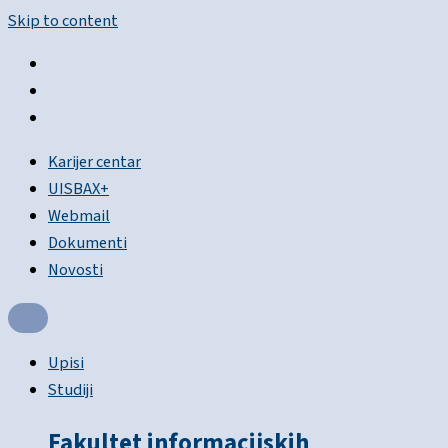
Skip to content
Karijer centar
UISBAX+
Webmail
Dokumenti
Novosti
Upisi
Studiji
Fakultet informacijskih