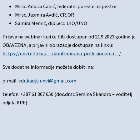
Mr.sc. Ankica Čanić, federalni porezni inspektor
Mr.sc. Jasmira Avdić, CR,OR
Samira Memić, dipl.ecc. UIO/UNO
Prijava na webinar koji će biti dostupan od 21.9.2023.godine je
OBAVEZNA, a prijavni obrazac je dostupan na linku:
https://unvi.edu.ba/…/kontinuirana-profesionalna…/
Sve dodatne informacije možete dobiti na:
e-mail:
edukacije.unvi@gmail.com
telefon: +387 61 807 650 (doc.dr.sc.Semina Škandro – voditelj
odjela KPE)