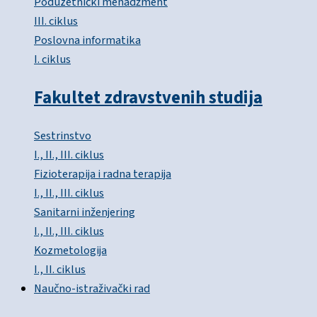
Poduzetnički menadžment
III. ciklus
Poslovna informatika
I. ciklus
Fakultet zdravstvenih studija
Sestrinstvo
I., II., III. ciklus
Fizioterapija i radna terapija
I., II., III. ciklus
Sanitarni inženjering
I., II., III. ciklus
Kozmetologija
I., II. ciklus
Naučno-istraživački rad