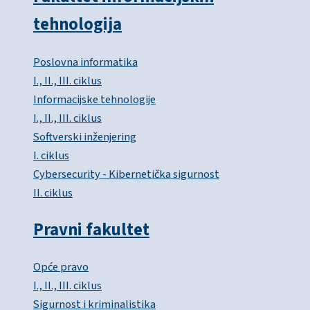
tehnologija
Poslovna informatika
I., II., III. ciklus
Informacijske tehnologije
I., II., III. ciklus
Softverski inženjering
I. ciklus
Cybersecurity - Kibernetička sigurnost
II. ciklus
Pravni fakultet
Opće pravo
I., II., III. ciklus
Sigurnost i kriminalistika