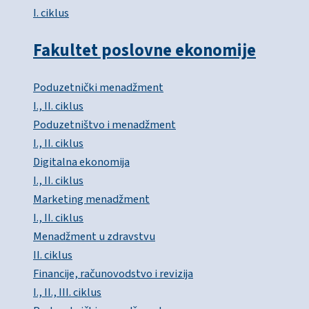
I. ciklus
Fakultet poslovne ekonomije
Poduzetnički menadžment
I., II. ciklus
Poduzetništvo i menadžment
I., II. ciklus
Digitalna ekonomija
I., II. ciklus
Marketing menadžment
I., II. ciklus
Menadžment u zdravstvu
II. ciklus
Financije, računovodstvo i revizija
I., II., III. ciklus