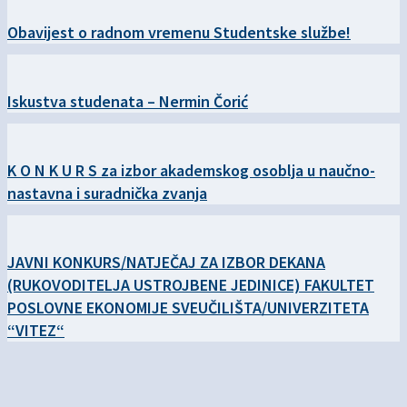
Obavijest o radnom vremenu Studentske službe!
Iskustva studenata – Nermin Čorić
K O N K U R S za izbor akademskog osoblja u naučno-
nastavna i suradnička zvanja
JAVNI KONKURS/NATJEČAJ ZA IZBOR DEKANA
(RUKOVODITELJA USTROJBENE JEDINICE) FAKULTET
POSLOVNE EKONOMIJE SVEUČILIŠTA/UNIVERZITETA
“VITEZ“