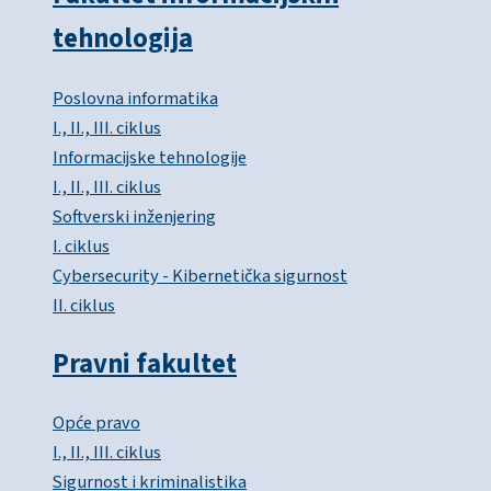
tehnologija
Poslovna informatika
I., II., III. ciklus
Informacijske tehnologije
I., II., III. ciklus
Softverski inženjering
I. ciklus
Cybersecurity - Kibernetička sigurnost
II. ciklus
Pravni fakultet
Opće pravo
I., II., III. ciklus
Sigurnost i kriminalistika