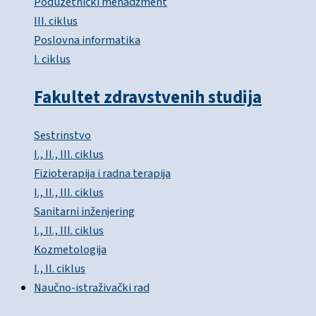
Poduzetnički menadžment
III. ciklus
Poslovna informatika
I. ciklus
Fakultet zdravstvenih studija
Sestrinstvo
I., II., III. ciklus
Fizioterapija i radna terapija
I., II., III. ciklus
Sanitarni inženjering
I., II., III. ciklus
Kozmetologija
I., II. ciklus
Naučno-istraživački rad