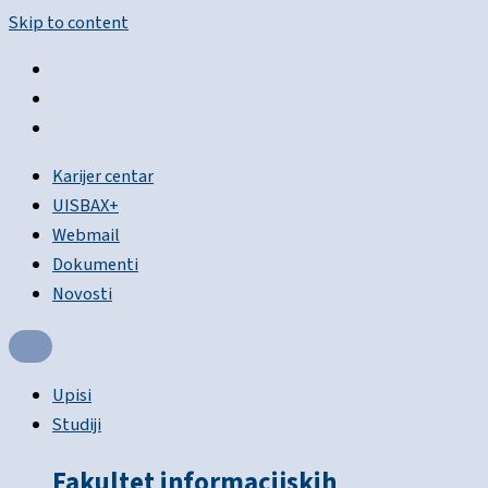
Skip to content
Karijer centar
UISBAX+
Webmail
Dokumenti
Novosti
Upisi
Studiji
Fakultet informacijskih