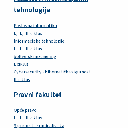
tehnologija
Poslovna informatika
I., II., III. ciklus
Informacijske tehnologije
I., II., III. ciklus
Softverski inženjering
I. ciklus
Cybersecurity - Kibernetička sigurnost
II. ciklus
Pravni fakultet
Opće pravo
I., II., III. ciklus
Sigurnost i kriminalistika