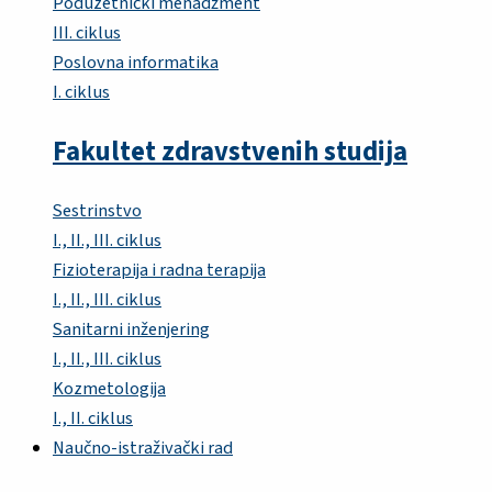
Poduzetnički menadžment
III. ciklus
Poslovna informatika
I. ciklus
Fakultet zdravstvenih studija
Sestrinstvo
I., II., III. ciklus
Fizioterapija i radna terapija
I., II., III. ciklus
Sanitarni inženjering
I., II., III. ciklus
Kozmetologija
I., II. ciklus
Naučno-istraživački rad