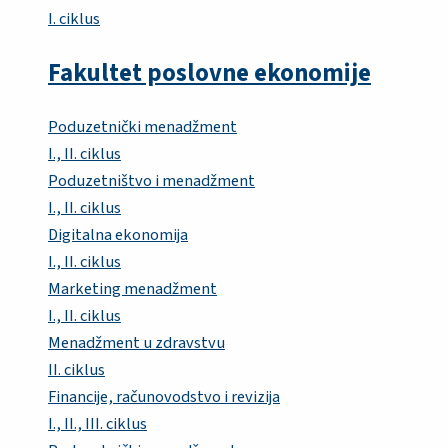
I. ciklus
Fakultet poslovne ekonomije
Poduzetnički menadžment
I., II. ciklus
Poduzetništvo i menadžment
I., II. ciklus
Digitalna ekonomija
I., II. ciklus
Marketing menadžment
I., II. ciklus
Menadžment u zdravstvu
II. ciklus
Financije, računovodstvo i revizija
I., II., III. ciklus