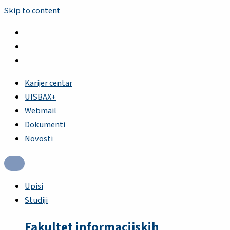
Skip to content
Karijer centar
UISBAX+
Webmail
Dokumenti
Novosti
Upisi
Studiji
Fakultet informacijskih