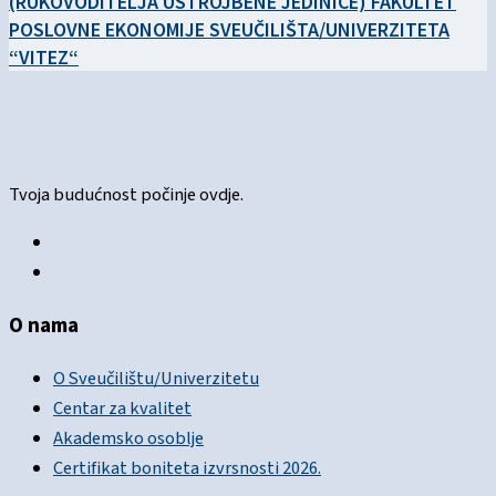
(RUKOVODITELJA USTROJBENE JEDINICE) FAKULTET
POSLOVNE EKONOMIJE SVEUČILIŠTA/UNIVERZITETA
“VITEZ“
Tvoja budućnost počinje ovdje.
O nama
O Sveučilištu/Univerzitetu
Centar za kvalitet
Akademsko osoblje
Certifikat boniteta izvrsnosti 2026.