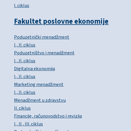
I. ciklus
Fakultet poslovne ekonomije
Poduzetnički menadžment
I., II. ciklus
Poduzetništvo i menadžment
I., II. ciklus
Digitalna ekonomija
I., II. ciklus
Marketing menadžment
I., II. ciklus
Menadžment u zdravstvu
II. ciklus
Financije, računovodstvo i revizija
I., II., III. ciklus