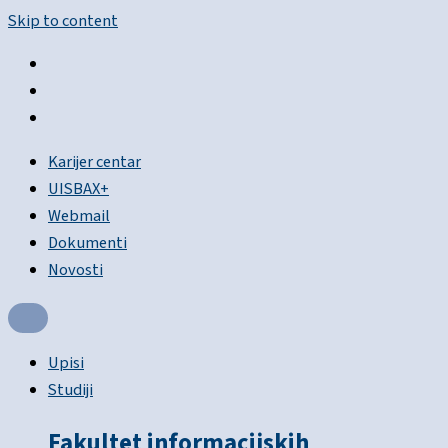
Skip to content
Karijer centar
UISBAX+
Webmail
Dokumenti
Novosti
Upisi
Studiji
Fakultet informacijskih