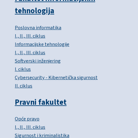
tehnologija
Poslovna informatika
I., II., III. ciklus
Informacijske tehnologije
I., II., III. ciklus
Softverski inženjering
I. ciklus
Cybersecurity - Kibernetička sigurnost
II. ciklus
Pravni fakultet
Opće pravo
I., II., III. ciklus
Sigurnost i kriminalistika