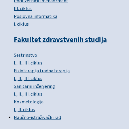
Poduzetnički menadžment
III. ciklus
Poslovna informatika
I. ciklus
Fakultet zdravstvenih studija
Sestrinstvo
I., II., III. ciklus
Fizioterapija i radna terapija
I., II., III. ciklus
Sanitarni inženjering
I., II., III. ciklus
Kozmetologija
I., II. ciklus
Naučno-istraživački rad