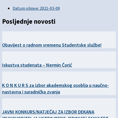
Datum objave:
2021-03-09
Posljednje novosti
Obavijest o radnom vremenu Studentske službe!
Iskustva studenata – Nermin Čorić
K O N K U R S za izbor akademskog osoblja u naučno-
nastavna i suradnička zvanja
JAVNI KONKURS/NATJEČAJ ZA IZBOR DEKANA