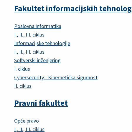
Fakultet informacijskih tehnolog
Poslovna informatika
I., II., III. ciklus
Informacijske tehnologije
I., II., III. ciklus
Softverski inženjering
I. ciklus
Cybersecurity - Kibernetička sigurnost
II. ciklus
Pravni fakultet
Opće pravo
I., II., III. ciklus