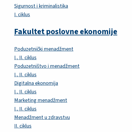
Sigurnost i kriminalistika
I. ciklus
Fakultet poslovne ekonomije
Poduzetnički menadžment
I., II. ciklus
Poduzetništvo i menadžment
I., II. ciklus
Digitalna ekonomija
I., II. ciklus
Marketing menadžment
I., II. ciklus
Menadžment u zdravstvu
II. ciklus