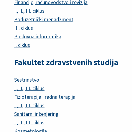
Financije, računovodstvo i revizija
I., II., III. ciklus
Poduzetnički menadžment
III. ciklus
Poslovna informatika
I. ciklus
Fakultet zdravstvenih studija
Sestrinstvo
I., II., III. ciklus
Fizioterapija i radna terapija
I., II., III. ciklus
Sanitarni inženjering
I., II., III. ciklus
Kozmetologija