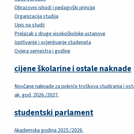
Obrazovni ishodi i pedagoški principi
Organizacija studija
Upis na studij
Prelazak s druge visokoškolske ustanove
Ispitivanje i ocjenjivanje studenata
Ovjera semestra i godine
cijene školarine i ostale naknade
Novčane naknade za pokriće troškova studiranja i ost
ak. god. 2026./2027.
studentski parlament
Akademska godina 2025./2026.