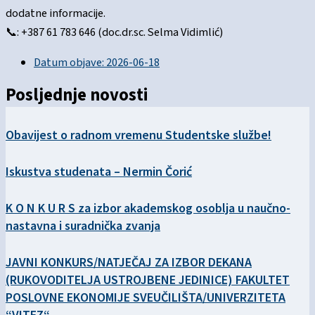
dodatne informacije.
📞: +387 61 783 646 (doc.dr.sc. Selma Vidimlić)
Datum objave:
2026-06-18
Posljednje novosti
Obavijest o radnom vremenu Studentske službe!
Iskustva studenata – Nermin Čorić
K O N K U R S za izbor akademskog osoblja u naučno-
nastavna i suradnička zvanja
JAVNI KONKURS/NATJEČAJ ZA IZBOR DEKANA
(RUKOVODITELJA USTROJBENE JEDINICE) FAKULTET
POSLOVNE EKONOMIJE SVEUČILIŠTA/UNIVERZITETA
“VITEZ“