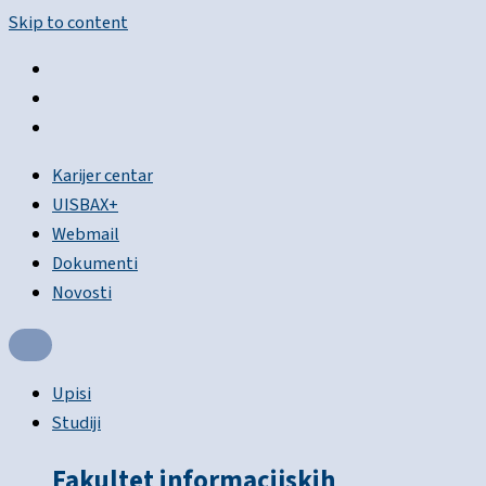
Skip to content
Karijer centar
UISBAX+
Webmail
Dokumenti
Novosti
Upisi
Studiji
Fakultet informacijskih