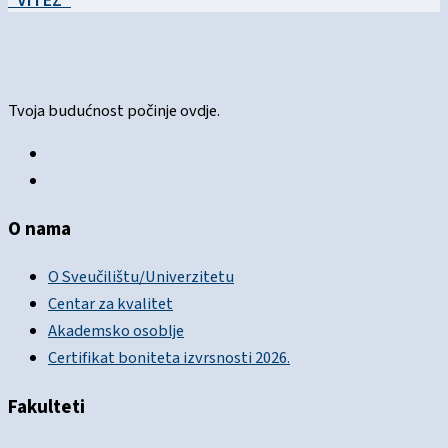
Tvoja budućnost počinje ovdje.
O nama
O Sveučilištu/Univerzitetu
Centar za kvalitet
Akademsko osoblje
Certifikat boniteta izvrsnosti 2026.
Fakulteti