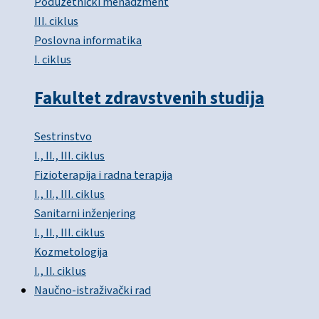
Poduzetnički menadžment
III. ciklus
Poslovna informatika
I. ciklus
Fakultet zdravstvenih studija
Sestrinstvo
I., II., III. ciklus
Fizioterapija i radna terapija
I., II., III. ciklus
Sanitarni inženjering
I., II., III. ciklus
Kozmetologija
I., II. ciklus
Naučno-istraživački rad