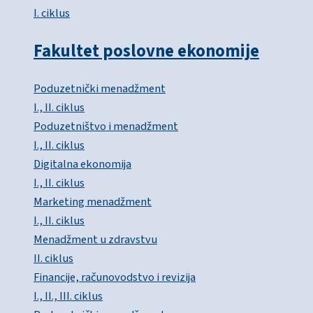
I. ciklus
Fakultet poslovne ekonomije
Poduzetnički menadžment
I., II. ciklus
Poduzetništvo i menadžment
I., II. ciklus
Digitalna ekonomija
I., II. ciklus
Marketing menadžment
I., II. ciklus
Menadžment u zdravstvu
II. ciklus
Financije, računovodstvo i revizija
I., II., III. ciklus