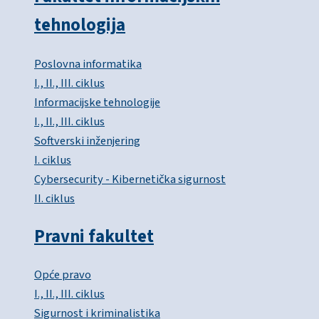
tehnologija
Poslovna informatika
I., II., III. ciklus
Informacijske tehnologije
I., II., III. ciklus
Softverski inženjering
I. ciklus
Cybersecurity - Kibernetička sigurnost
II. ciklus
Pravni fakultet
Opće pravo
I., II., III. ciklus
Sigurnost i kriminalistika