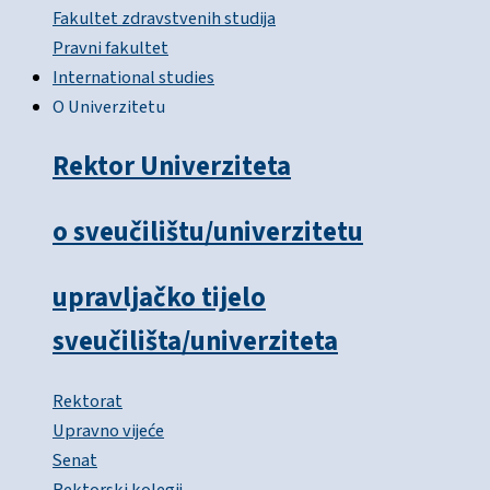
Fakultet zdravstvenih studija
Pravni fakultet
International studies
O Univerzitetu
Rektor Univerziteta
o sveučilištu/univerzitetu
upravljačko tijelo
sveučilišta/univerziteta
Rektorat
Upravno vijeće
Senat
Rektorski kolegij