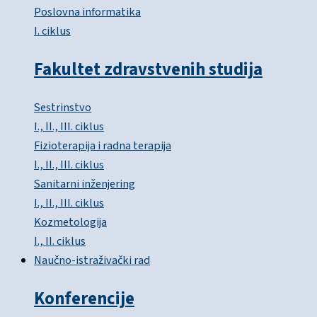
Poslovna informatika
I. ciklus
Fakultet zdravstvenih studija
Sestrinstvo
I., II., III. ciklus
Fizioterapija i radna terapija
I., II., III. ciklus
Sanitarni inženjering
I., II., III. ciklus
Kozmetologija
I., II. ciklus
Naučno-istraživački rad
Konferencije