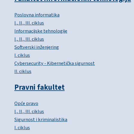
Poslovna informatika
I., II., III. ciklus
Informacijske tehnologije
I., II., III. ciklus
Softverski inženjering
I. ciklus
Cybersecurity - Kibernetička sigurnost
II. ciklus
Pravni fakultet
Opće pravo
I., II., III. ciklus
Sigurnost i kriminalistika
I. ciklus