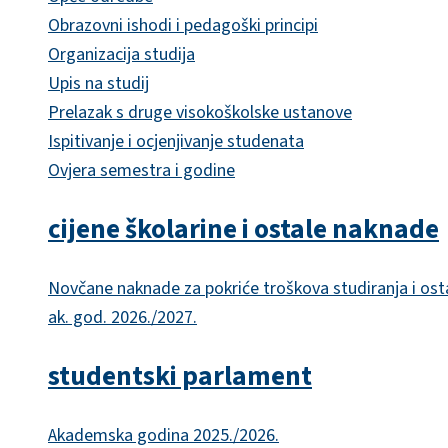
Obrazovni ishodi i pedagoški principi
Organizacija studija
Upis na studij
Prelazak s druge visokoškolske ustanove
Ispitivanje i ocjenjivanje studenata
Ovjera semestra i godine
cijene školarine i ostale naknade
Novčane naknade za pokriće troškova studiranja i ost
ak. god. 2026./2027.
studentski parlament
Akademska godina 2025./2026.