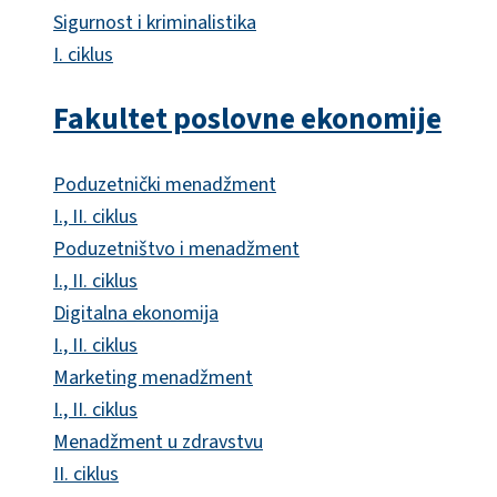
Sigurnost i kriminalistika
I. ciklus
Fakultet poslovne ekonomije
Poduzetnički menadžment
I., II. ciklus
Poduzetništvo i menadžment
I., II. ciklus
Digitalna ekonomija
I., II. ciklus
Marketing menadžment
I., II. ciklus
Menadžment u zdravstvu
II. ciklus