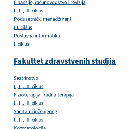
Finansije, računovodstvo i revizija
I., II., III. ciklus
Poduzetnički menadžment
III. ciklus
Poslovna informatika
I. ciklus
Fakultet zdravstvenih studija
Sestrinstvo
I., II., III. ciklus
Fizioterapija i radna terapija
I., II., III. ciklus
Sanitarni inženjering
I., II., III. ciklus
Kozmetologija