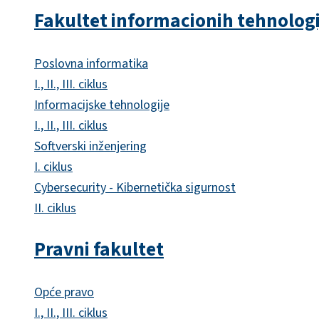
Fakultet informacionih tehnologi
Poslovna informatika
I., II., III. ciklus
Informacijske tehnologije
I., II., III. ciklus
Softverski inženjering
I. ciklus
Cybersecurity - Kibernetička sigurnost
II. ciklus
Pravni fakultet
Opće pravo
I., II., III. ciklus