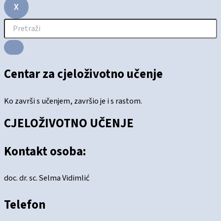
X
Centar za cjeloživotno učenje
Ko završi s učenjem, završio je i s rastom.
CJELOŽIVOTNO UČENJE
Kontakt osoba:
doc. dr. sc. Selma Vidimlić
Telefon