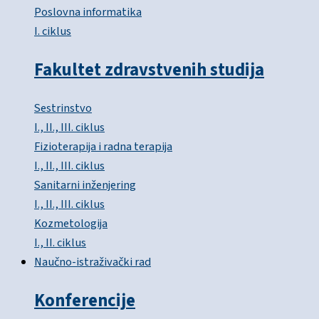
Poslovna informatika
I. ciklus
Fakultet zdravstvenih studija
Sestrinstvo
I., II., III. ciklus
Fizioterapija i radna terapija
I., II., III. ciklus
Sanitarni inženjering
I., II., III. ciklus
Kozmetologija
I., II. ciklus
Naučno-istraživački rad
Konferencije