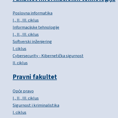
Poslovna informatika
I., II., III. ciklus
Informacijske tehnologije
I., II., III. ciklus
Softverski inženjering
I. ciklus
Cybersecurity - Kibernetička sigurnost
II. ciklus
Pravni fakultet
Opće pravo
I., II., III. ciklus
Sigurnost i kriminalistika
I. ciklus