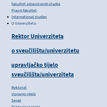
Fakultet zdravstvenih studija
Pravni fakultet
International studies
O Univerzitetu
Rektor Univerziteta
o sveučilištu/univerzitetu
upravljačko tijelo
sveučilišta/univerziteta
Rektorat
Upravno vijeće
Senat
Rektorski kolegij