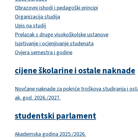
Obrazovni ishodi i pedagoški principi
Organizacija studija
Upis na studij
Prelazak s druge visokoškolske ustanove
Ispitivanje i ocjenjivanje studenata
Ovjera semestra i godine
cijene školarine i ostale naknade
Novčane naknade za pokriće troškova studiranja i ost
ak. god. 2026./2027.
studentski parlament
Akademska godina 2025./2026.