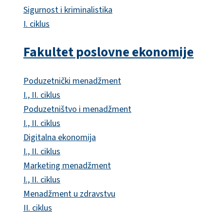
Sigurnost i kriminalistika
I. ciklus
Fakultet poslovne ekonomije
Poduzetnički menadžment
I., II. ciklus
Poduzetništvo i menadžment
I., II. ciklus
Digitalna ekonomija
I., II. ciklus
Marketing menadžment
I., II. ciklus
Menadžment u zdravstvu
II. ciklus