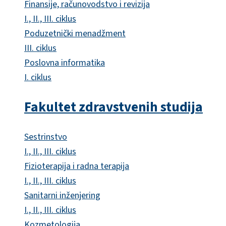
Finansije, računovodstvo i revizija
I., II., III. ciklus
Poduzetnički menadžment
III. ciklus
Poslovna informatika
I. ciklus
Fakultet zdravstvenih studija
Sestrinstvo
I., II., III. ciklus
Fizioterapija i radna terapija
I., II., III. ciklus
Sanitarni inženjering
I., II., III. ciklus
Kozmetologija