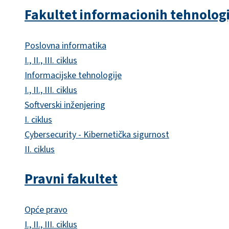
Fakultet informacionih tehnologi
Poslovna informatika
I., II., III. ciklus
Informacijske tehnologije
I., II., III. ciklus
Softverski inženjering
I. ciklus
Cybersecurity - Kibernetička sigurnost
II. ciklus
Pravni fakultet
Opće pravo
I., II., III. ciklus