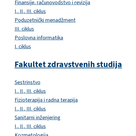
Finansije, računovodstvo i revizija
I., II., III. ciklus
Poduzetnički menadžment
III. ciklus
Poslovna informatika
I. ciklus
Fakultet zdravstvenih studija
Sestrinstvo
I., II., III. ciklus
Fizioterapija i radna terapija
I., II., III. ciklus
Sanitarni inženjering
I., II., III. ciklus
Kozmetologija