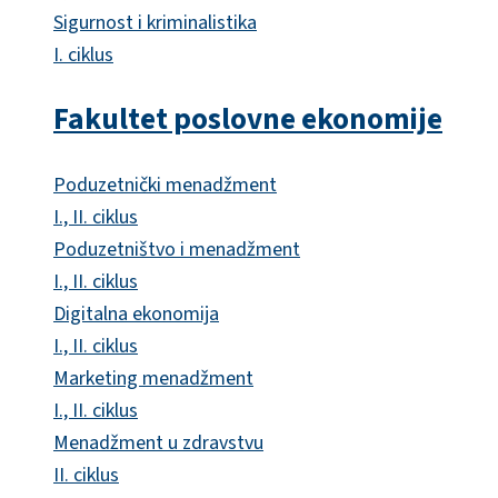
Sigurnost i kriminalistika
I. ciklus
Fakultet poslovne ekonomije
Poduzetnički menadžment
I., II. ciklus
Poduzetništvo i menadžment
I., II. ciklus
Digitalna ekonomija
I., II. ciklus
Marketing menadžment
I., II. ciklus
Menadžment u zdravstvu
II. ciklus