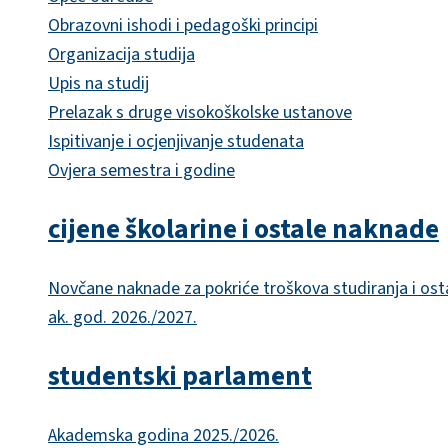
Obrazovni ishodi i pedagoški principi
Organizacija studija
Upis na studij
Prelazak s druge visokoškolske ustanove
Ispitivanje i ocjenjivanje studenata
Ovjera semestra i godine
cijene školarine i ostale naknade
Novčane naknade za pokriće troškova studiranja i ost
ak. god. 2026./2027.
studentski parlament
Akademska godina 2025./2026.