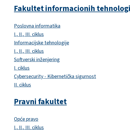
Fakultet informacionih tehnologi
Poslovna informatika
I., II., III. ciklus
Informacijske tehnologije
I., II., III. ciklus
Softverski inženjering
I. ciklus
Cybersecurity - Kibernetička sigurnost
II. ciklus
Pravni fakultet
Opće pravo
I., II., III. ciklus