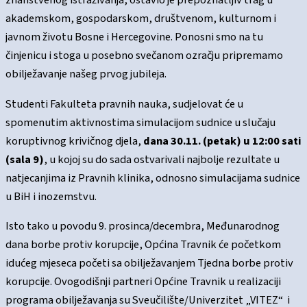
znanstvenog istraživanja, ostavio je prepoznatljiv trag u
akademskom, gospodarskom, društvenom, kulturnom i
javnom životu Bosne i Hercegovine. Ponosni smo na tu
činjenicu i stoga u posebno svečanom ozračju pripremamo
obilježavanje našeg prvog jubileja.
Studenti Fakulteta pravnih nauka, sudjelovat će u
spomenutim aktivnostima simulacijom sudnice u slučaju
koruptivnog krivičnog djela,
dana 30.11. (petak) u 12:00 sati
(sala 9)
, u kojoj su do sada ostvarivali najbolje rezultate u
natjecanjima iz Pravnih klinika, odnosno simulacijama sudnice
u BiH i inozemstvu.
Isto tako u povodu 9. prosinca/decembra, Međunarodnog
dana borbe protiv korupcije, Općina Travnik će početkom
idućeg mjeseca početi sa obilježavanjem Tjedna borbe protiv
korupcije. Ovogodišnji partneri Općine Travnik u realizaciji
programa obilježavanja su Sveučilište/Univerzitet „VITEZ“ i