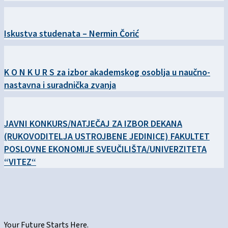
Iskustva studenata – Nermin Čorić
K O N K U R S za izbor akademskog osoblja u naučno-
nastavna i suradnička zvanja
JAVNI KONKURS/NATJEČAJ ZA IZBOR DEKANA
(RUKOVODITELJA USTROJBENE JEDINICE) FAKULTET
POSLOVNE EKONOMIJE SVEUČILIŠTA/UNIVERZITETA
“VITEZ“
Your Future Starts Here.